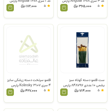
کد 3 سری Angular 1208 پارس
کد 1 سری Angular 1208 پارس
آرت
آرت
172,000
5
365,000
5
ست قلمو دسته کوتاه سبز
قلمو سرتخت دسته زرشکی سایز
یشمی 10 عددی 848796 پارس
4 سری 3107 Kolinsky پارس
آرت
آرت
427,000
5
714,000
5