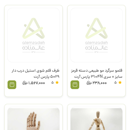
قلمو سرگرد مو طبیعی دسته قرمز
ظرف قلم شوی استیل درب دار
سایز 0 سری 3104N پارس آرت
5029 پارس آرت
1,567,000
5
238,000
5