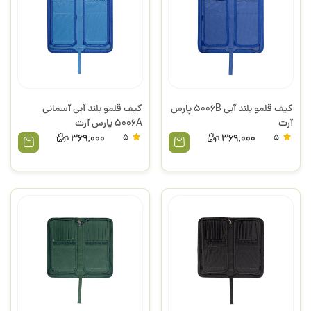
کیف قلمو بلند آبی 5006B پارس
کیف قلمو بلند آبی آسمانی
آرت
5006A پارس آرت
369,000
5
369,000
5