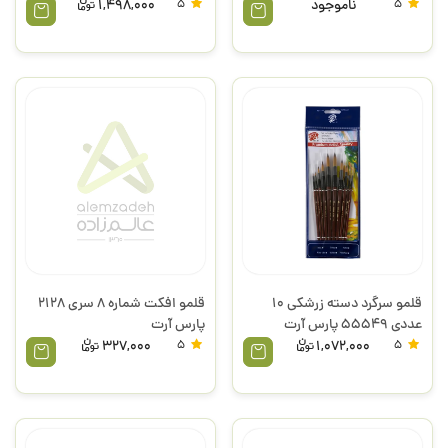
5
ناموجود
5
1,498,000
قلمو سرگرد دسته زرشکی 10
قلمو افکت شماره 8 سری 2128
عددی 55549 پارس آرت
پارس آرت
327,000
5
1,072,000
5