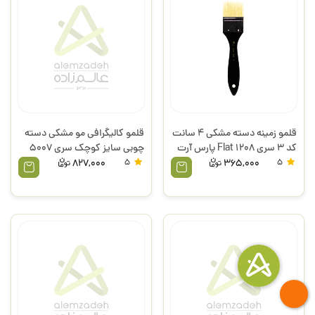
قلمو زمینه دسته مشکی 4 سانت
قلمو کالیگرافی مو مشکی دسته
کد 3 سری Flat 1208 پارس آرت
چوبی سایز کوچک سری 5007
پارس آرت
827,000
5
365,000
5