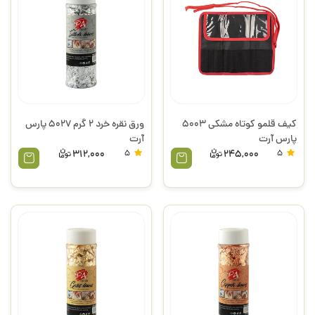
کیف قلمو کوتاه مشکی 5003
ورق نقره خرد 2 گرم 5027 پارس
پارس آرت
آرت
312,000
5
245,000
5