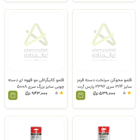
قلمو محوکن سرتخت دسته قرمز
قلمو کالیگرافی مو قهوه ای دسته
سایز 3/4 سری 2392 پارس آرت
چوبی سایز بزرگ سری 5008
پارس آرت
943,000
5
539,000
5