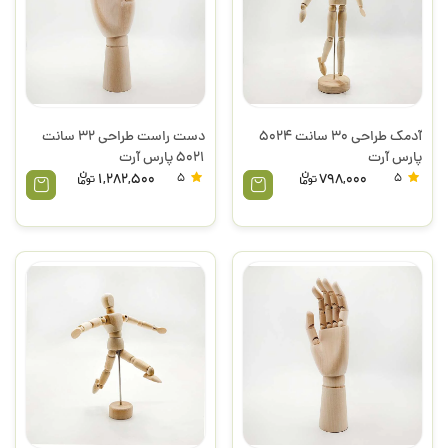
آدمک طراحی 30 سانت 5024
دست راست طراحی 32 سانت
پارس آرت
5021 پارس آرت
1,282,500
5
798,000
5