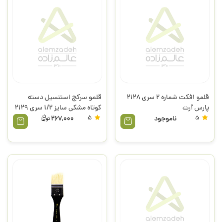
قلمو افکت شماره 2 سری 2128
قلمو سرکج استنسیل دسته
پارس آرت
کوتاه مشکی سایز 1/2 سری 2129
پارس آرت
5
ناموجود
5
267,000