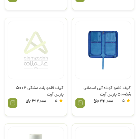
کیف قلمو کوتاه آبی آسمانی
کیف قلمو بلند مشکی 5004
5005A پارس آرت
پارس آرت
292,000
5
291,000
5