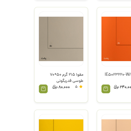
وا الر IE5023220-W/S
مقوا 215 گرم 50*70
طوسی فدریگونی
80,000
5
240,0