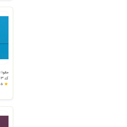
کد 113
5