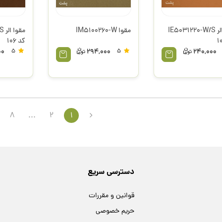
مقوا الر IE5031220-W/S
مقوا IM5100260-W
مق
کد 106
00
5
294,000
5
240,000
8
...
2
1
دسترسی سریع
قوانین و مقررات
حریم خصوصی