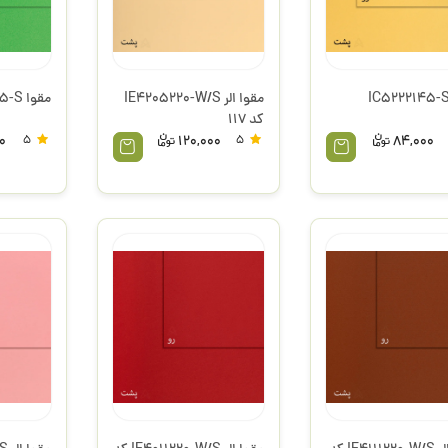
مقوا الر IE4205220-W/S
مقوا IC5046145-S
کد 117
0
5
120,000
5
84,000