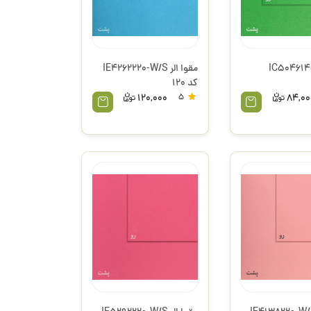
مقوا الر IE4262220-W/S
کد 120
120,000
5
84,00