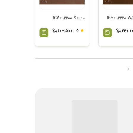
وا الر IE5092220-W/S
مقوا IC4092200-S
103,500
5
240,0