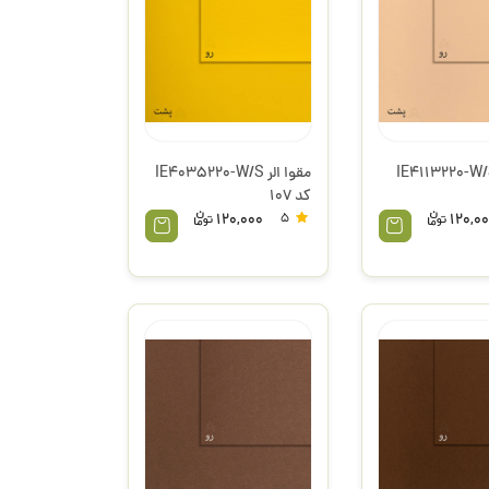
وا الر IE4113220-W/S
مقوا الر IE4035220-W/S
کد 107
120,000
5
120,0