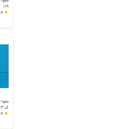
119
5
کد 113
5