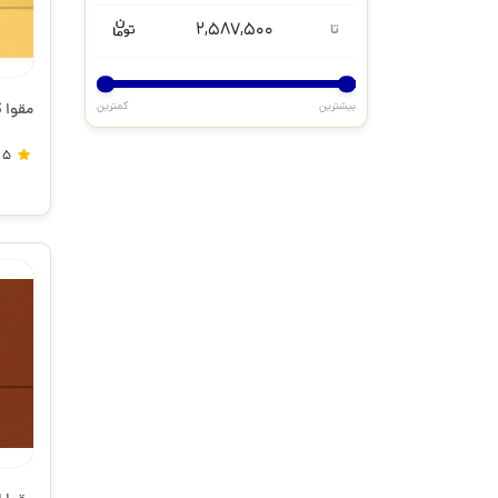
2,587,500
تا
بیشترین
کمترین
مقوا IC5222145-S
5