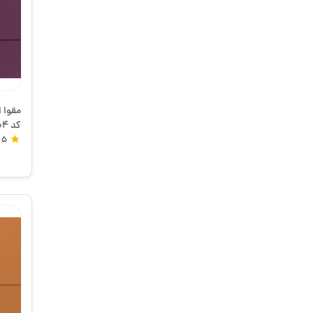
کد 104
5