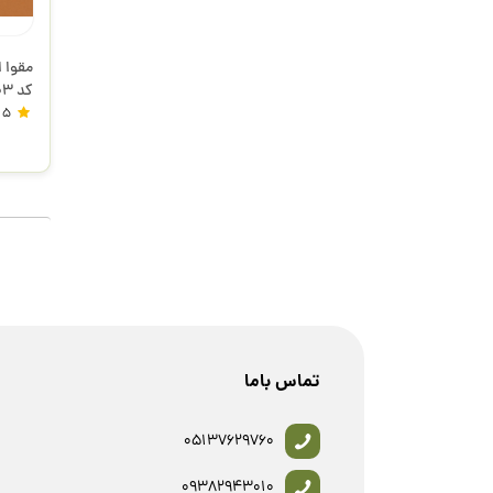
کد 103
5
تماس باما
05137629760
09382943010