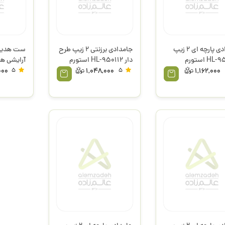
جامدادی پارچه ای 2 زیپ
جامدادی برزنتی 2 زیپ طرح
H استورم
دار HL-950112 استورم
آرایشی هم
استورم
000
5
1,048,000
5
1,162,000