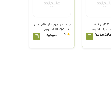
ست هدیه 2 تایی کیف
جامدادی پارچه ای قلم رولی
راه با دفترچه
HL-950161 استورم
1,554,
5
ناموجود