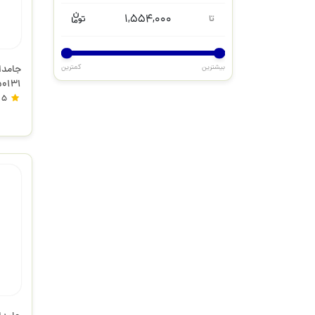
1,554,000
تا
بیشترین
کمترین
L-950131
5