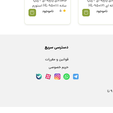
جامدادی پارچه ای 2 زیپ
جامدادی پارچه ای 2 زیپ
استوانه ای HL-950121
ساده HL-950111 استورم
م
ناموجود
5
ناموجود
دسترسی سریع
قوانین و مقررات
حریم خصوصی
مشهد، خیابان فلسطین 24، پلاک 59 | هر روز 9 تا