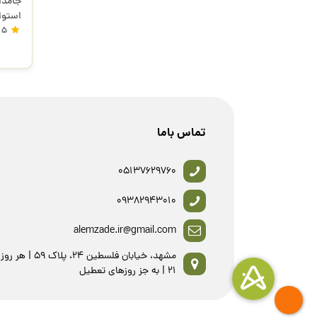
استور
5
تماس باما
05137629760
09382943010
alemzade.ir@gmail.com
21 | به جز روزهای تعطیل