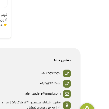
آذران
5
تماس باما
05137629760
09382943010
alemzade.ir@gmail.com
21 | به جز روزهای تعطیل