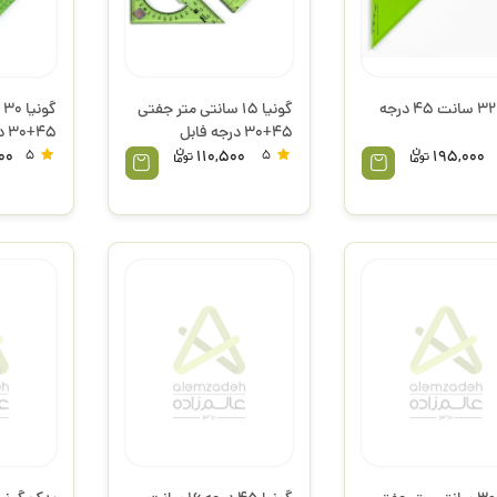
گونیا 32 سانت 45 درجه
گونیا 15 سانتی متر جفتی
گ
45+30 درجه فابل
45+30 درجه سبز فابل
00
5
110,500
5
195,000