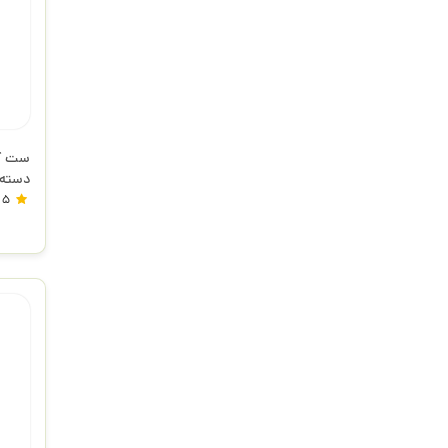
ست گو
دسته د
906430 ه
5