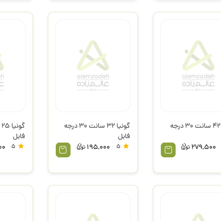
گونیا 42 سانت 30 درجه
گونیا 32 سانت 30 درجه
گ
فابل
فابل
00
5
195,000
5
279,500