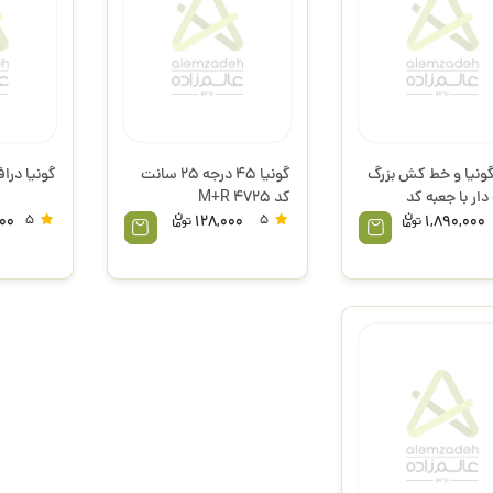
نیا و خط کش بزرگ
گونیا 45 درجه 25 سانت
گونیا درا
ار با جعبه کد
کد 4725 M+R
لیکس
000
5
128,000
5
1,890,000