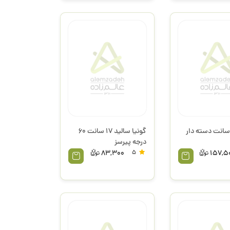
ونیا 25 سانت دسته دار
گونیا سالید 17 سانت 60
درجه پیرسز
83,300
5
157,5