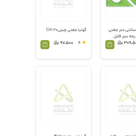
ونیا 30 سانتی متر جفتی
گونیا جفتی چینی20 Cm
97,500
5
309,5