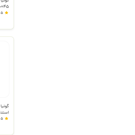
45+30 درجه شفاف فابل
5
استدلر
5