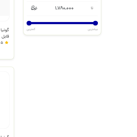
1,780,000
تا
بیشترین
کمترین
فابل
5