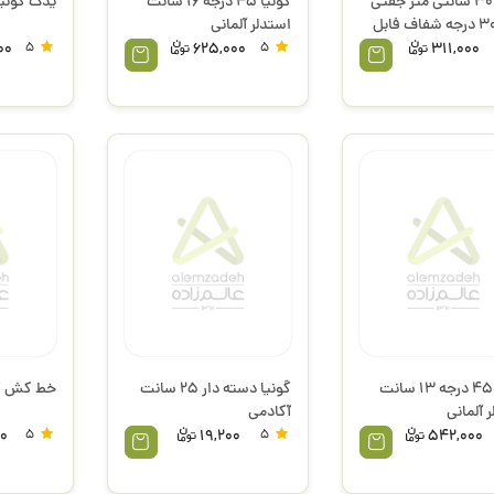
گونیا 30 سانتی متر جفتی
گونیا 45 درجه 16 سانت
یدک گونیا
استدلر آلمانی
00
5
625,000
5
311,000
گونیا 45 درجه 13 سانت
گونیا دسته دار 25 سانت
خط کش گو
 آلمانی
آکادمی
00
5
19,200
5
542,000