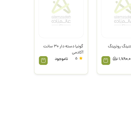
فتینگ روترینگ
گونیا دسته دار 30 سانت
آکادمی
1,780,
5
ناموجود