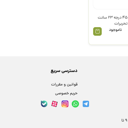
گونیا 45 درجه 23 سانت
 تحریرات
ناموجود
دسترسی سریع
قوانین و مقررات
حریم خصوصی
مشهد، خیابان فلسطین 24، پلاک 59 | هر روز 9 تا