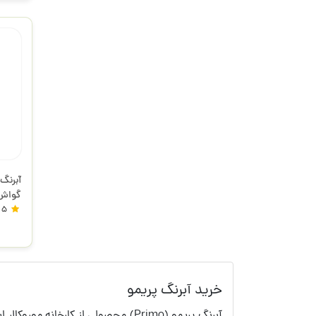
گواش 
فلزی 134A24MGM پریمو
5
خرید آبرنگ پریمو