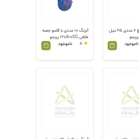
آبرنگ مایع 6 عددی 25 میل
آبرنگ 10 عددی با قلمو جعبه
طلقی 120A10SG پریمو
ناموجود
5
ناموجود