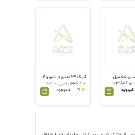
آبرنگ 8 عددی 55 میل
آبرنگ 24 عددی با قلمو و 2
جامبو با قلمو 093A8T
عدد گواش تیوپی سفید
30 میل 137A24GMH
ناموجود
5
ناموجود
پریمو