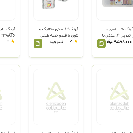
ست آبرنگ 15 عددی و
آبرنگ 12 عددی متالیک و
گواش تیوپی 14 عددی با
نئون با قلمو جعبه طلقی
238AT6 پریمو
لوازم جعبه طلقی 272CS2P
115A12FM پریمو
4,598,000
5
ناموجود
5