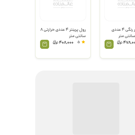
رول پرینتر رنگی 4 عددی
رول پرینتر 4 عددی حرارتی 8
سانتی متر
408,000
5
478,0