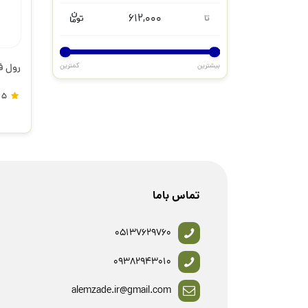
612,000
تا
بیشترین
کمترین
رول ف
5
تماس باما
05137629760
09382943010
alemzade.ir@gmail.com