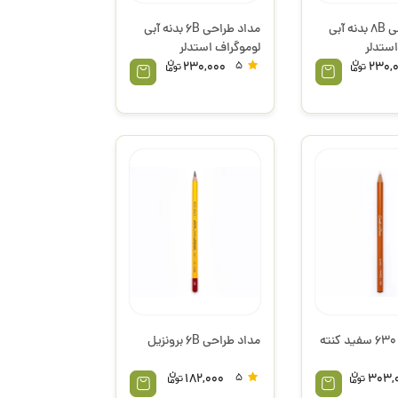
مداد طراحی 8B بدنه آبی
مداد طراحی 6B بدنه آبی
استدلر
لوموگراف استدلر
230,000
5
230,
مداد کنته 630 سفید کنته
مداد طراحی 6B برونزیل
182,000
5
303,