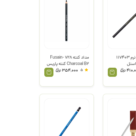
مداد کنته نرم 117403
مداد کنته 728 Fusain-
استل
Charcoal B2 کنته پاریس
354,000
5
410,