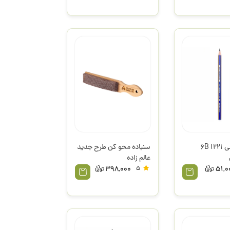
مداد طراحی 1221 6B
سنباده محو کن طرح جدید
عالم زاده
398,000
5
51,0