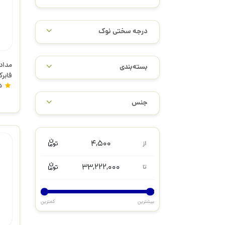
درجه سختی نوک
بسته‌بندی
فابر
5
جنس
4,500
از
33,222,000
تا
بیشترین
کمترین