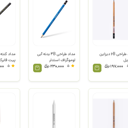
مداد طراحی 6B دیزاین
مداد طراحی 4B بدنه آبی
یل
لوموگراف استدلر
پیت فابرک
000
5
230,000
5
197,000