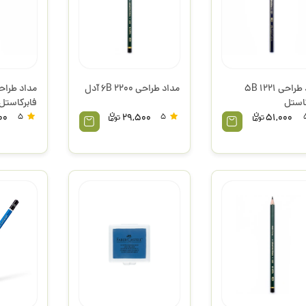
مداد طراحی 1221 5B
مداد طراحی 2200 6B آدل
کاستل
فابرکاستل
00
5
29,500
5
51,000