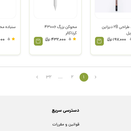
مداد طراحی 2B دیزاین
محوکن بزرگ 43006
سنباده محو
یل
کرتاکالر
000
5
432,000
5
197,000
32
...
2
1
دسترسی سریع
قوانین و مقررات