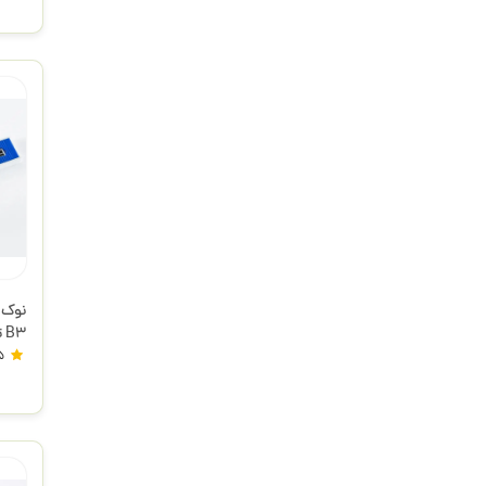
B3 تکنیکال
5