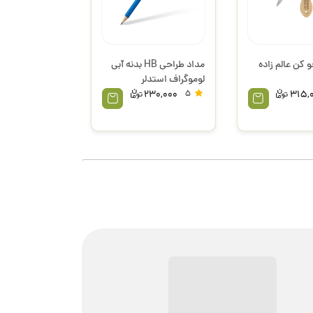
 کن عالم زاده
مداد طراحی HB بدنه آبی
لوموگراف استدلر
230,000
5
315,