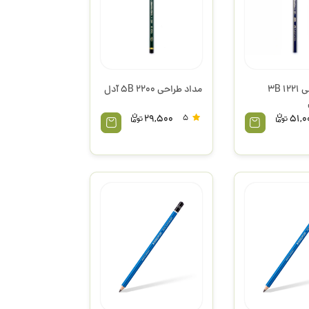
مداد طراحی 1221 3B
مداد طراحی 2200 5B آدل
29,500
5
51,0