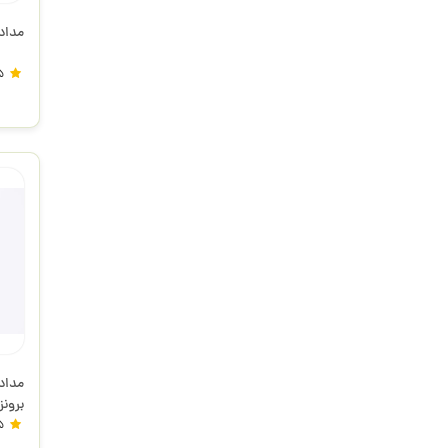
مداد طرا
5
برونز
5