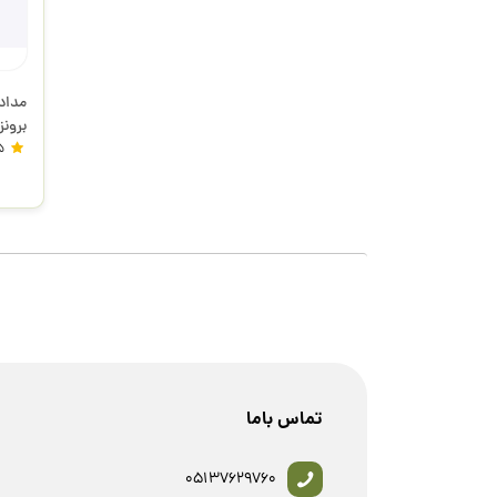
برونز
5
تماس باما
05137629760