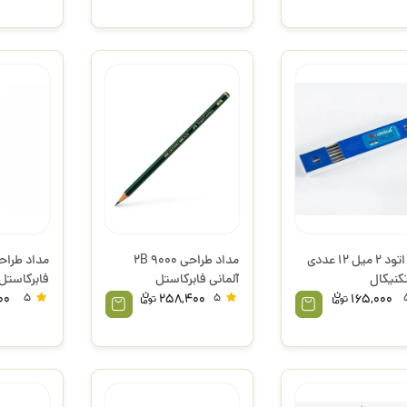
نوک اتود 2 میل 12 عددی
مداد طراحی 2B 9000
آلمانی فابرکاستل
فابرکاستل
00
5
258,400
5
165,000