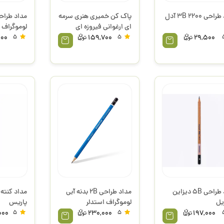
حی 2200 3B آدل
پاک کن خمیری هنری سرمه
ای ارغوانی فیروزه ای
لوموگراف 
قابدار 127124 فابرکاستل
000
5
159,700
5
29,500
مداد طراحی 5B دیزاین
مداد طراحی 2B بدنه آبی
یل
لوموگراف استدلر
پاریس
000
5
230,000
5
197,000