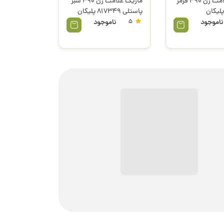
ماژیک علامت زن 490 قرمز
ماژیک علامت زن 490 سبز
پاستلی 817349 پلیکان
ناموجود
5
ناموجود