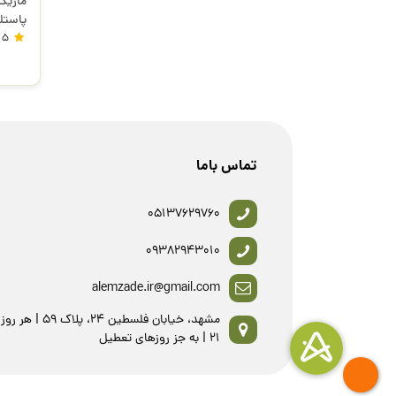
پاستلی 817387 
5
تماس باما
05137629760
09382943010
alemzade.ir@gmail.com
21 | به جز روزهای تعطیل