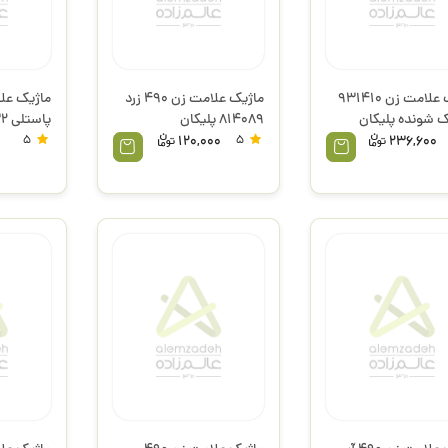
ماژیک علامت زن 931410
ماژیک علامت زن 490 زرد
ک شونده پلیکان
814089 پلیکان
پاستلی 817332 پلیکان
5
120,000
5
236,600