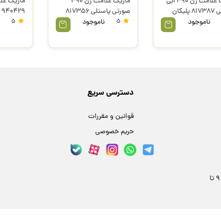
ماژیک علامت زن 490 آبی
ماژیک علامت زن 490
پلیکان
صورتی پاستلی 817356
940429 پلیکان
پلیکان
ناموجود
5
ناموجود
5
دسترسی سریع
قوانین و مقررات
حریم خصوصی
مشهد، خیابان فلسطین 24، پلاک 59 | هر روز 9 تا