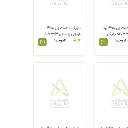
ماژیک علامت زن 490 زرد
ماژیک علامت زن 490
نارنجی پاستلی 817363
پلیکان
ناموجود
5
ناموجود