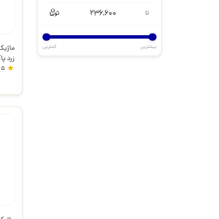
236,600
تا
بیشترین
کمترین
زرد پا
5