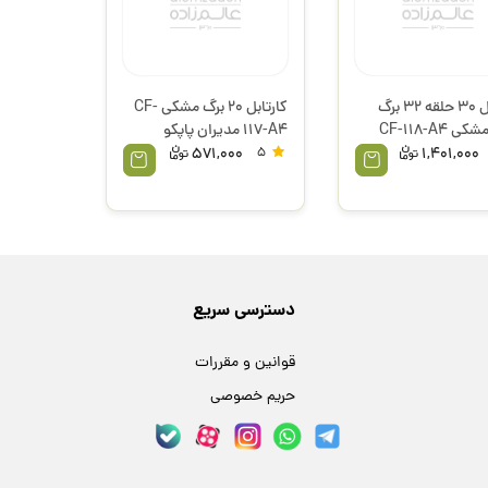
کارتابل 30 حلقه 32 برگ
کارتابل 20 برگ مشکی CF-
فنری مشکی CF-118-A4
117-A4 مدیران پاپکو
 پاپکو
571,000
5
1,401,000
دسترسی سریع
قوانین و مقررات
حریم خصوصی