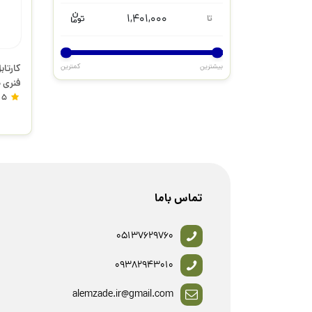
1,401,000
تا
بیشترین
کمترین
مدیران
5
تماس باما
05137629760
09382943010
alemzade.ir@gmail.com