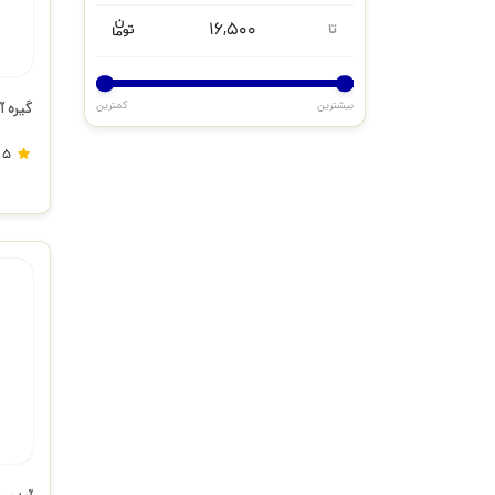
16,500
تا
بیشترین
کمترین
گیره آ
5