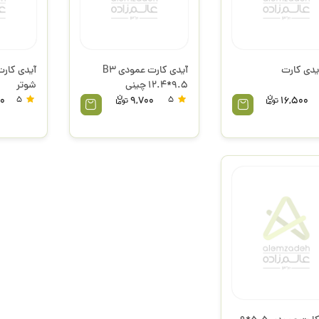
یدی کارت
آیدی کارت عمودی B3
12.4*9.5 چینی
شوتر
0
5
9,700
5
16,500