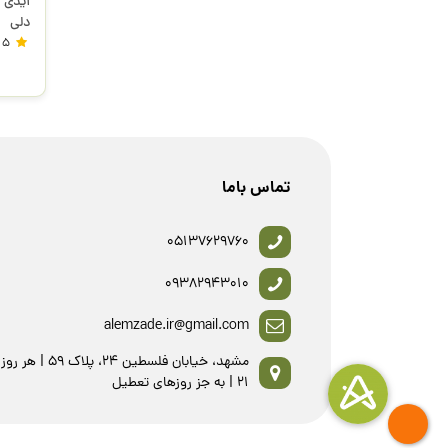
دلی
5
تماس باما
05137629760
09382943010
alemzade.ir@gmail.com
21 | به جز روزهای تعطیل