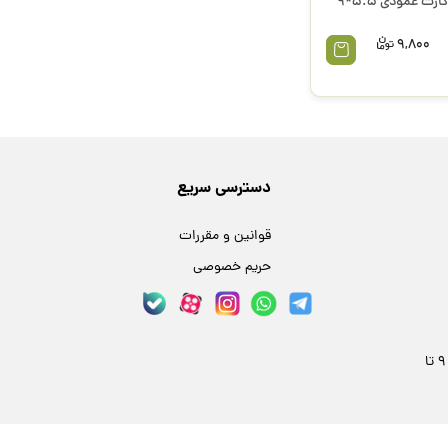
آیدی کارت عمودی 5.5*9
9,800
دسترسی سریع
قوانین و مقررات
حریم خصوصی
مشهد، خیابان فلسطین 24، پلاک 59 | هر روز 9 تا