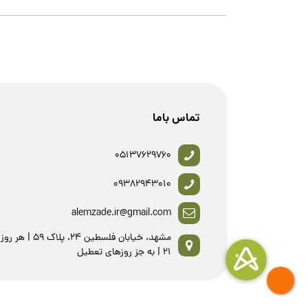
تماس باما
05137629760
09382943010
alemzade.ir@gmail.com
21 | به جز روزهای تعطیل