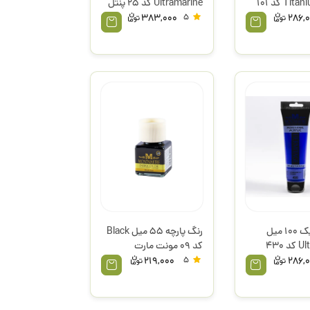
Titanium White کد 101
Ultramarine کد 25 پنتل
ت
383,000
5
286,
رنگ اکریلیک 100 میل
رنگ پارچه 55 میل Black
Ultramarine کد 430
کد 09 مونت مارت
ت
219,000
5
286,