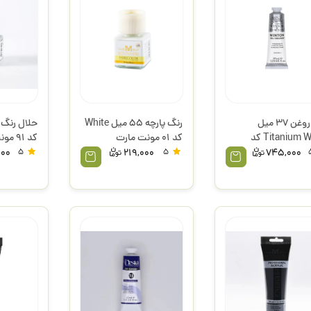
رنگ روغن 37 میل
رنگ پارچه 55 میل White
Titanium White کد
کد 01 مونت مارت
کد 91 مونت مارت
ون وینزور
000
5
219,000
5
745,000