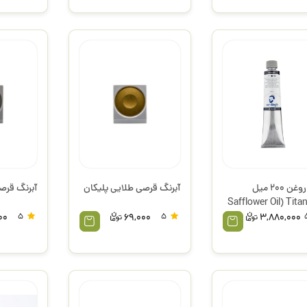
رنگ روغن 200 میل
آبرنگ قرصی طلایی پلیکان
آبرنگ قرصی
Safflower Oil) Tita
White) کد 105 سری 1
00
5
69,000
5
3,880,000
گ