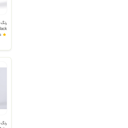
مونت
5