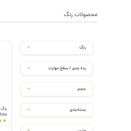
محصولات رنگ
/
رنگ
رده بندی / سطح مهارت
حجم
بسته‌بندی
644.40 وینت
5
جنس