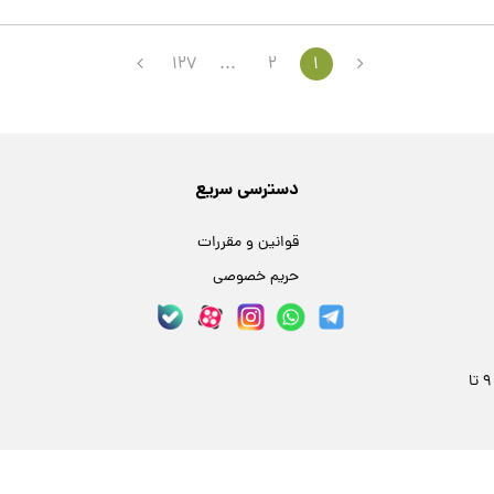
127
...
2
1
دسترسی سریع
قوانین و مقررات
حریم خصوصی
مشهد، خیابان فلسطین 24، پلاک 59 | هر روز 9 تا