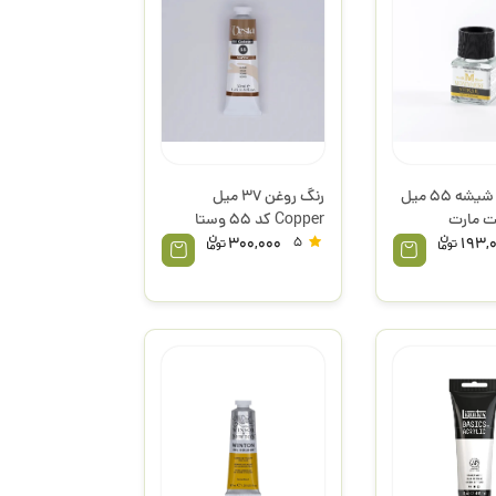
حلال رنگ شیشه 55 میل
رنگ روغن 37 میل
Copper کد 55 وستا
300,000
5
193,