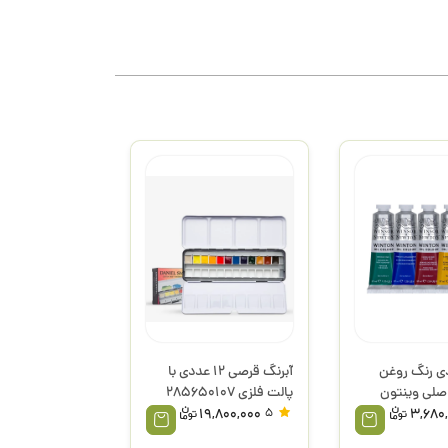
عددی رنگ روغن
آبرنگ قرصی 12 عددی با
صلی وینتون
پالت فلزی 285650107
اکسترافاین دنیل اسمیت
19,800,000
5
3,680