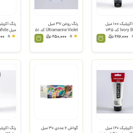
رنگ اکریلیک 100 میل
رنگ روغن 37 میل
Ivory Black کد 745
Ultramarine Violet کد 51
 مارت
وستا
432 لیکوئیتکس
000
5
250,000
5
286,000
رنگ اکریلیک 120 میل
گواش 6 عددی 30 میل