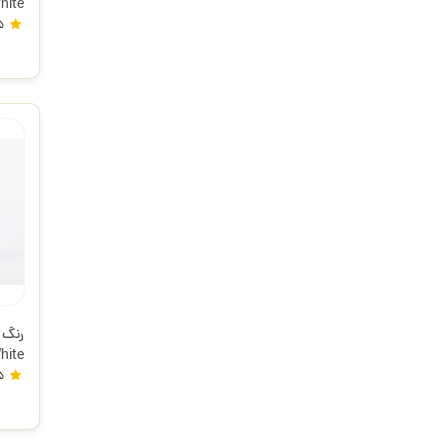
آمست
5
ترمه 
5