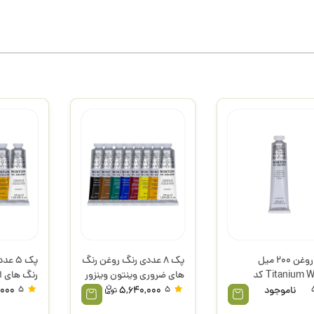
رنگ روغن 200 میل
پک 8 عددی رنگ روغن رنگ
پک 5 
Titanium White کد
های ضروری وینتون وینزور
رنگ های ا
ون وینزور
وینزور
ناموجود
5
5,640,000
5
,000