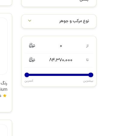
نوع مرکب و جوهر
0
از
84,370,000
تا
بیشترین
کمترین
nium
5
ونگو