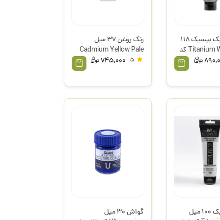
رنگ اکریلیک بیسیک 118
رنگ روغن 37 میل
میل Titanium White کد
Cadmium Yellow Pale
Hue کد 119.8 وینتون
745,000
5
890,
وینزور
رنگ اکریلیک 100 میل
گواش 30 میل