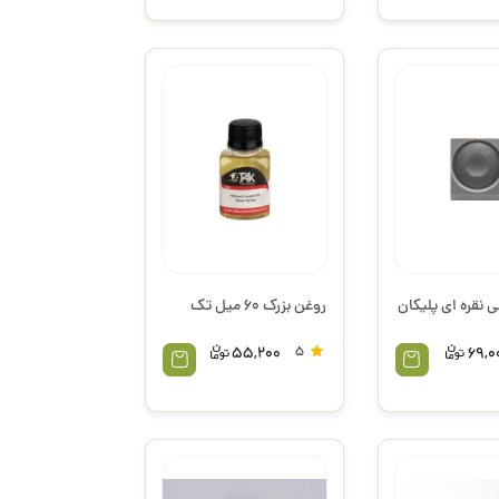
 نقره ای پلیکان
روغن بزرک 60 میل تک
55,200
5
69,0