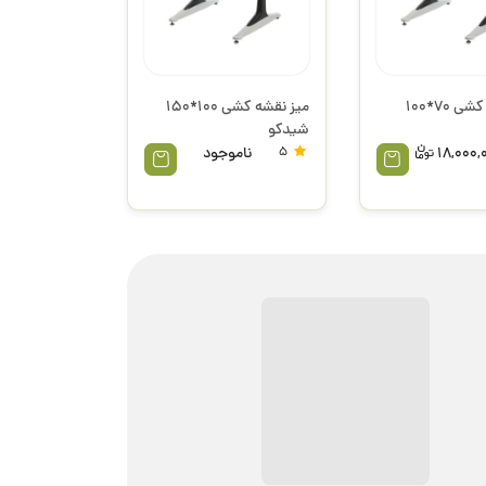
میز نقشه کشی 70*100
میز نقشه کشی 100*150
شیدکو
18,000,
5
ناموجود