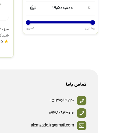
19,500,000
تا
بیشترین
کمترین
شیدک
5
تماس باما
05137629760
09382943010
alemzade.ir@gmail.com