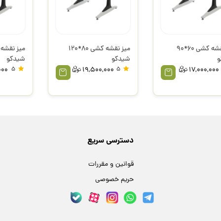
میز نقشه کشی 60*90
میز نقشه کشی 80*120
و
شیدکو
شیدکو
000
5
19,500,000
5
17,000,000
دسترسی سریع
قوانین و مقررات
حریم خصوصی