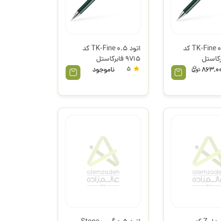
اتود TK-Fine 0.35 کد
اتود TK-Fine 0.5 کد
9715 فابرکاستل
863,0
5
ناموجود