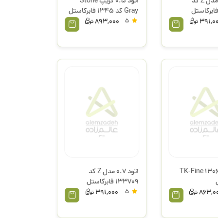
اتود 0.5 مدل Z کد
اتود 0.5 گریپ Stone
Gray کد 1345 فابرکاستل
893,000
5
391,0
تود 0.7 TK-Fine 1306
اتود 0.7 مدل Z کد
133709 فابرکاستل
391,000
5
863,0