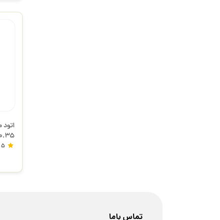
io L 0.35
5
تماس باما