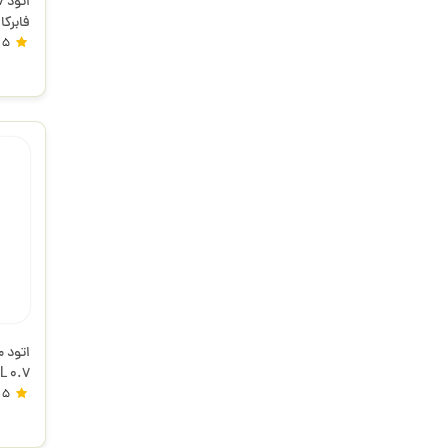
فابرک
5
فابرک
5