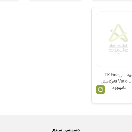
اتود مهندسی TK Fine
Var فابرکاستل
ناموجود
دسترسی سریع