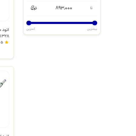
893,000
تا
بیشترین
کمترین
1328 فابرکاستل
5