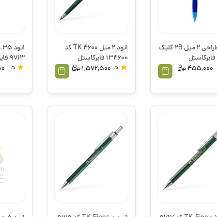
اتود طراحی 2 میل 2B کلیک
اتود 2 میل TK 4600 کد
134600 فابرکاستل
9713 فابرکاستل
00
5
1,572,500
5
455,000