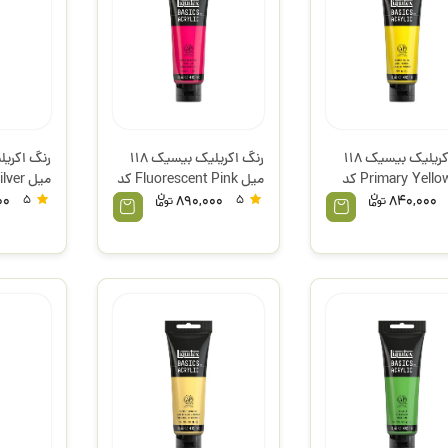
رنگ اکریلیک بیسیک 118
رنگ اکریلیک بیسیک 118
میل Primary Yellow کد
میل Fluorescent Pink کد
987 لیکوئیتکس
لیکوئیتک
00
5
890,000
5
840,000