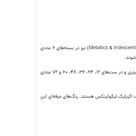
برند آمریکایی لیکوئیتکس علاوه‌بر رنگ‌های استاندارد، رنگ‌های فلورسنت، رنگ‌های متالیک و رنگ‌های متالیک و رنگین‌کمانی (Metallics & Iridescents) نیز در بسته‌های 6 عددی
رنگ‌های اکریلیک لیکوئیتکس به‌صورت تکی در تیوپ‌های 59، 75، 118 و 200 میلی‌لیتری یا قوطی‌های 250، 400 و 946 میلی‌لیتری و در ست‌های 12، 24، 36، 48، 60 و 72 عددی
سفید و سیاه از دیگر ست‌های رنگ اکریلیک لیکوئیتکس هستند. رنگ‌های حرفه‌ای این