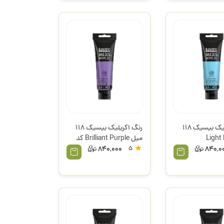
رنگ اکریلیک بیسیک 118
رنگ اکریلیک بیسیک 118
Light Bl
میل Brilliant Purple کد
Permanent کد 770
590 لیکوئیتکس
840,000
5
840,0
س