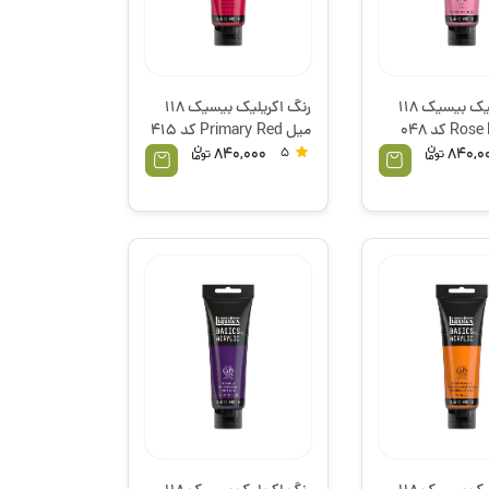
رنگ اکریلیک بیسیک 118
رنگ اکریلیک بیسیک 118
میل Rose Pink کد 048
میل Primary Red کد 415
س
لیکوئیتکس
840,000
5
840,0