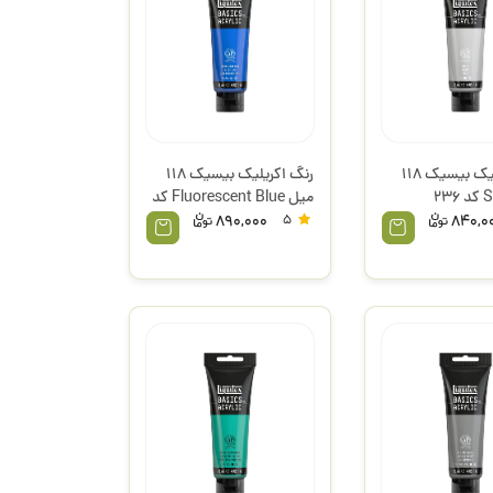
رنگ اکریلیک بیسیک 118
رنگ اکریلیک بیسیک 118
میل Silver کد 236
میل Fluorescent Blue کد
س
984 لیکوئیتکس
890,000
5
840,0