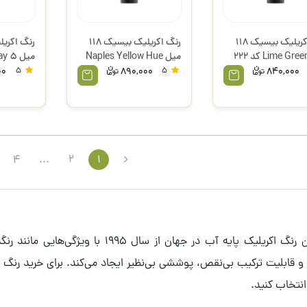
رنگ اکریلیک بیسیک 118
رنگ اکریلیک بیسیک 118
میل Lime Green کد 222
میل Naples Yellow Hue
یتکس
کد 601 لیکوئیتکس
599 لیکوئیتکس
00
5
890,000
5
840,000
4
...
2
1
رنگ اکریلیک لیکوئیتکس (Liquitex) به‌عنوان اولین رنگ 
) و قابلیت ترکیب بی‌نقص، پوششی بی‌نظیر ایجاد می‌کند. برای خرید رنگ
انتخاب کنید.