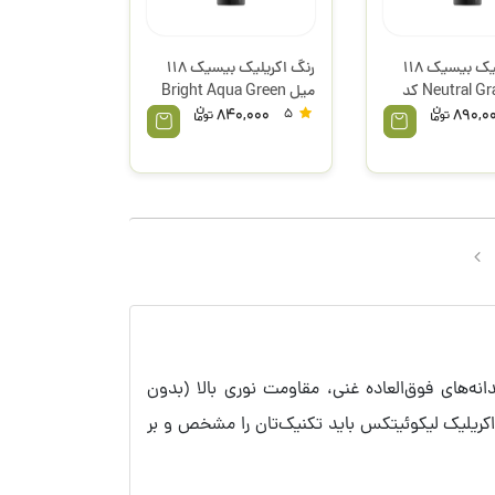
رنگ اکریلیک بیسیک 118
رنگ اکریلیک بیسیک 118
میل Neutral Gray 5 کد
میل Bright Aqua Green
کد 660 لیکوئیتکس
840,000
5
890,0
اکریلیک پایه آب در جهان از سال 1995 با ویژگی‌هایی مانند رنگدانه‌های فوق‌العاده غنی، مقاومت نوری بالا (بدون
 اکریلیک لیکوئیتکس باید تکنیک‌تان را مشخص و بر