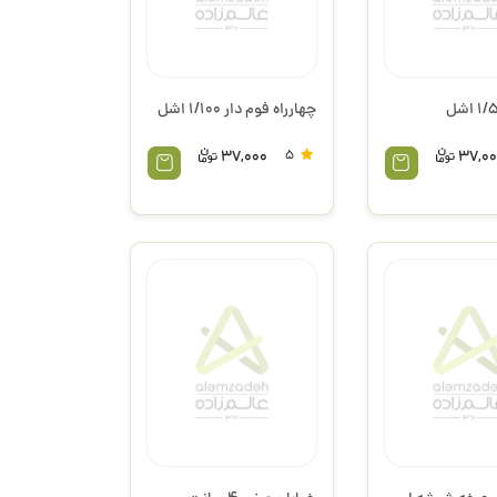
چهارراه فوم دار 1/100 اشل
37,000
5
37,00