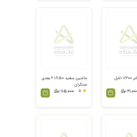
 اشل
ماشین سفید 1/150 2 بعدی
مبتکران
115,000
5
21,00