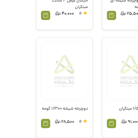
چرخه شیشه ای
خیابان عرض 4 سانت
مبتکران
40,000
5
25,5
دوچرخه شیشه 1/300 کومه
28,500
5
91,00