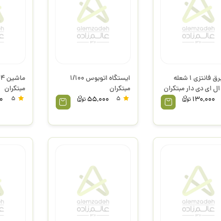
چراغ برق فانتزی 1 شعله
ایستگاه اتوبوس 1/100
مبتکران
مبتکران
00
5
55,000
5
130,000