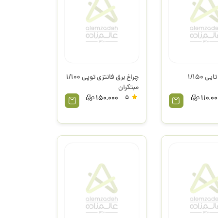
ماشین 4 تایی 1/150
چراغ برق فانتزی توپی 1/100
مبتکران
150,000
5
110,0