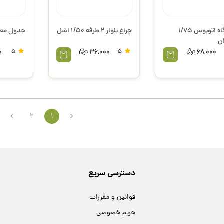
ایستگاه اتوبوس 1/75
چراغ بلوار 2 طرفه 1/50 اشل
جدول معابر 1/100
ان
0
5
36,000
5
68,000
2
1
دسترسی سریع
قوانین و مقررات
حریم خصوصی