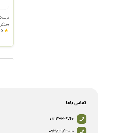
مبتکر
5
تماس باما
05137629760
09382943010