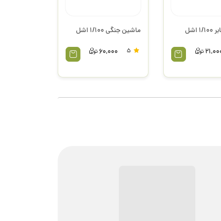
 اشل
ماشین جنگی 1/100 اشل
60,000
5
21,00