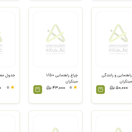
راهنمایی و رانندگی
چراغ راهنمایی 1/50
جدول معابر 1/200
مبتکران
0
5
43,000
5
50,000