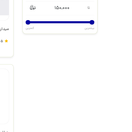
150,000
تا
بیشترین
کمترین
میدان و 
5