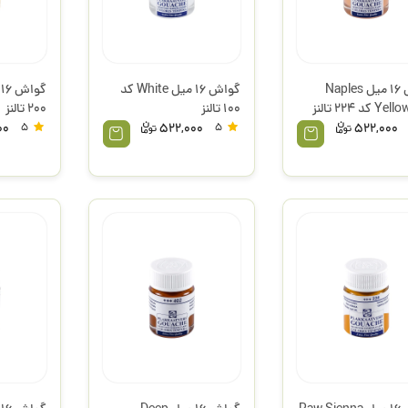
گواش 16 میل Naples
گواش 16 میل White کد
کد 224 تالنز
100 تالنز
200 تالنز
00
5
522,000
5
522,000