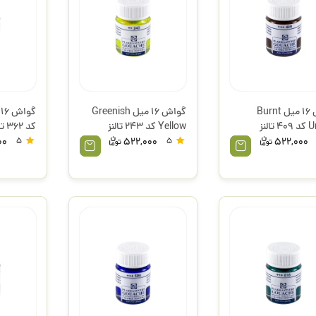
گواش 16 میل Burnt
گواش 16 میل Greenish
النز
Yellow کد 243 تالنز
کد 362 تالنز
00
5
522,000
5
522,000