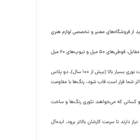
قیق لوگوی Royal Talens، پلمپ بودن درپوش‌ها و خرید از فروشگاه‌های معتبر و تخصصی لوازم هنری
قوطی‌های 16 میل و تیوپ‌های 20 میل برای هنرجویان، افراد مبتدی یا استفاده در رنگ‌های کم‌مصرف پالت عالی هستند. در مقابل، قوطی‌های 50 میل و تیوپ‌های 60 میل
روی لیبل گواش تالنز، مقاومت رنگ در برابر نور با علامت پلاس (+) مشخص شده است. سه پلاس (+++) به‌معنای مقاومت نوری بسیار بالا (بیش از 100 سال)، دو پلاس
) و یک پلاس (+) نشان‌دهنده مقاومت متوسط (10 تا 25 سال) است. اگر اثر شما قرار است قاب شود، رنگ‌ها با مقاومت
جویان، دانشجویان و کسانی که می‌خواهند تئوری رنگ‌ها و ساخت
و آماده نیاز دارند تا سرعت کارشان بالاتر برود، ایده‌آل