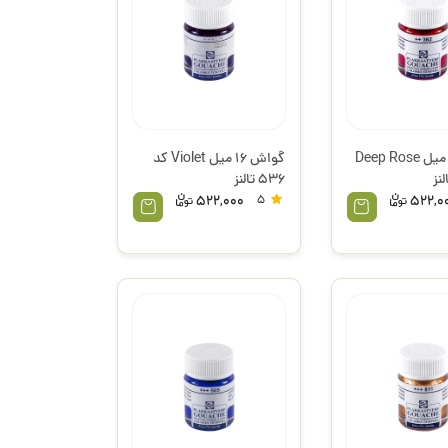
گواش 16 میل Deep Rose
گواش 16 میل Violet کد
536 تالنز
522,000
5
522,0