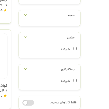
کد 234 تالنز
5
حجم
جنس
شیشه
بسته‌بندی
شیشه
416 تالنز
5
فقط کالاهای موجود