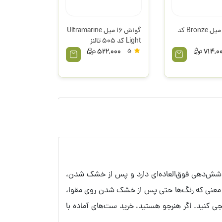
گواش 16 میل Bronze کد
گواش 16 میل Ultramarine
Light کد 505 تالنز
522,000
5
714,0
 پوشش‌دهی فوق‌العاده‌ای دارد و پس از خشک شدن،
ن معنی که رنگ‌ها حتی پس از خشک شدن روی مقوا،
نجی کنید. اگر هنرجو هستید، خرید ست‌های آماده با