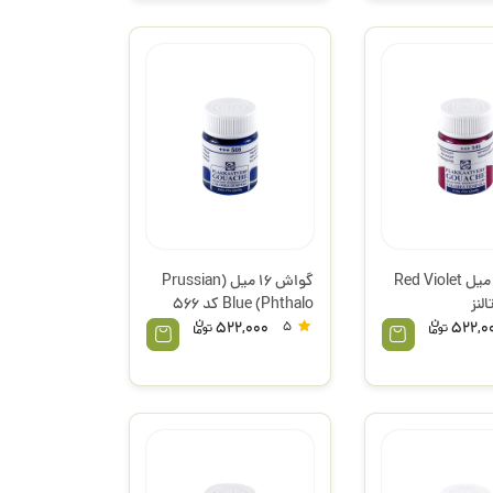
گواش 16 میل Red Violet
گواش 16 میل (Prussian
Blue (Phthalo کد 566
تالنز
522,000
5
522,0