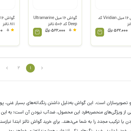
گواش 16 میل Viridian کد
گواش 16 میل Ultramarine
Deep کد 506 تالنز
811 تالنز
00
5
522,000
5
522,000
2
1
ان و تصویرسازان است. این گواش به‌دلیل داشتن رنگدانه‌های بسیار غنی،
کی از ویژگی‌های منحصربه‌فرد این محصول، ضدآب نبودن آن است؛ به ای
ن یا ترکیب مجدد را به شما می‌دهند. برای خرید گواش تالنز ابتدا نیازس