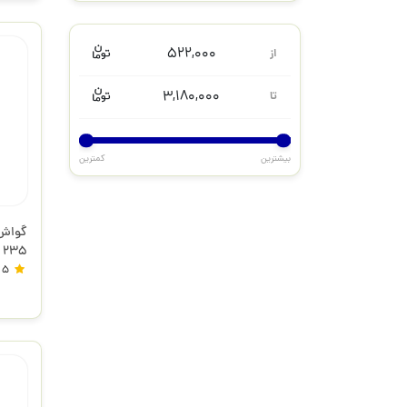
522,000
از
3,180,000
تا
بیشترین
کمترین
235 تالنز
5