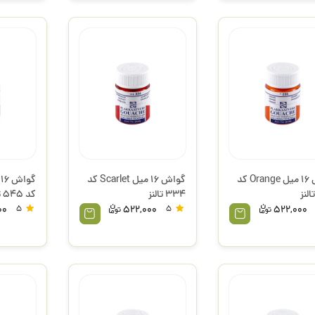
گواش 16 میل Orange کد
گواش 16 میل Scarlet کد
334 تالنز
کد 545 تالنز
00
5
522,000
5
522,000