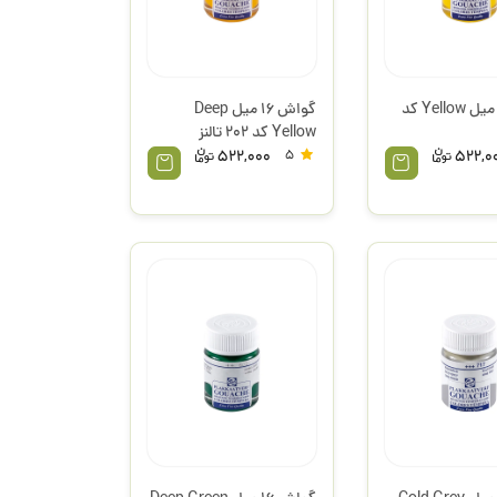
گواش 16 میل Yellow کد
گواش 16 میل Deep
Yellow کد 202 تالنز
522,000
5
522,0