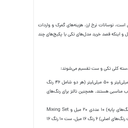
 دارد. از آنجا که رویال تالنز (Royal Talens) یک برند معتبر هلندی است، نوسانات نرخ ارز، هزینه‌های گمرک و واردات
ول و اینکه قصد خرید مدل‌های تکی یا پکیج‌های چند
دو دسته کلی تکی و ست تقسیم می‌شوند:
این رنگ‌ها در دو قالب قوطی شیشه‌ای و تیوپی تولید می‌شوند. قوطی‌های شیشه‌ای در دو حجم 16 میلی‌لیتر و 50 میلی‌لیتر (هر دو شامل 46 رنگ
با تیوپ را ترجیح می‌دهید، تیوپ‌های 20 میلی‌لیتری با طیف گسترده‌تر 61 رنگ، انتخاب مناسبی هستند. همچنین تالنز برای رنگ‌های
گواش تالنز، ست‌های بسیار کاربردی و جذابی دارد. ست‌های تیوپی شامل Basic Set (ست رنگ‌های پایه) 10 عددی 20 میل و Mixing Set
(ست‌های ترکیب رنگ) 5 عددی و 8 عددی 20 میل هستند. در بخش قوطی‌های شیشه‌ای نیز می‌توانید Primary Set (ست رنگ‌های اصلی) 6 رنگ 16 میل، ست 10 رنگ 16