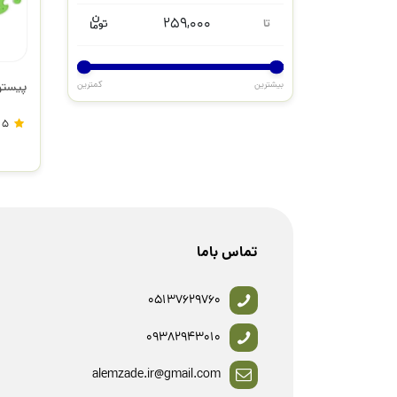
259,000
تا
بیشترین
کمترین
پیستوله 3 عد
5
تماس باما
05137629760
09382943010
alemzade.ir@gmail.com