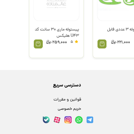
دی فابل
پیستوله ماری 30 سانت کد
U43 هلیکس
259,000
5
221,000
دسترسی سریع
قوانین و مقررات
حریم خصوصی