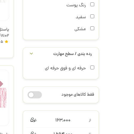
رنگ پوست
سفید
مشکی
ite 48102
5
رده بندی / سطح مهارت
حرفه ای و فوق حرفه ای
فقط کالاهای موجود
163,000
از