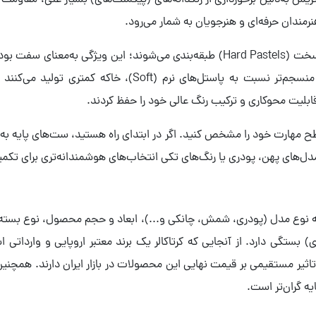
Cretacol)، محصول کشور اتریش به‌دلیل برخورداری از رنگدانه‌های (پیگمنت‌های) بسیار غن
نرمندان حرفه‌ای و هنرجویان به شمار می‌رود.
پاستل‌های گچی کرتاکالر اغلب در دسته پاستل‌های سخت (Hard Pastels) طبقه‌بندی می‌ش
رنگدانه‌هاست. این پاستل‌ها به‌دلیل داشتن بافت منسجم‌تر نسب
ابلیت محوکاری و ترکیب رنگ عالی خود را حفظ کردند.
ح مهارت خود را مشخص کنید. اگر در ابتدای راه هستید، ست‌های پایه به شم
دل‌های پهن، پودری یا رنگ‌های تکی انتخاب‌های هوشمندانه‌تری برای تکم
ه نوع مدل (پودری، شمش، چانکی و...)، ابعاد و حجم محصول، نوع بسته‌بن
بستگی دارد. از آنجایی که کرتاکالر یک برند معتبر اروپایی و وارداتی ا
ی تاثیر مستقیمی بر قیمت نهایی این محصولات در بازار ایران دارند. هم
ه گران‌تر است.