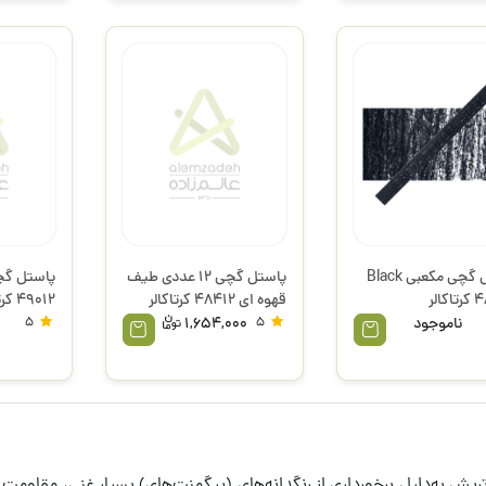
پاستل گچی مکعبی Black
پاستل گچی 12 عددی طیف
الر
قهوه ای 48412 کرتاکالر
49012 کرتاکالر
ناموجود
5
1,654,000
5