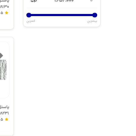
1,654,000
تا
ark 48130
5
بیشترین
کمترین
ey 48231
5