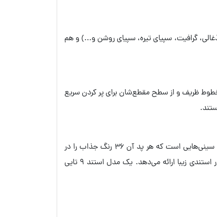
غالی، گرافیت، سپیای تیره، سپیای روشن و...) و هم
ی خطوط ظریف و از سطح مقطع‌شان برای پر کردن سریع
کامل‌ترین کلکسیون‌های پاستل گچی کرتاکالر در این دسته قرار می‌گیرند. مدل Pastel Crayons PAD Display شامل پدها و سینی‌هایی است که هر پد آن 36 رنگ جذاب را در
خود، جای می‌دهد. همچنین مدل Art Chunky Display مجموعه‌ای بزرگ و کامل از پاستل‌های چانکی را به‌صورت یکجا و در استندی زیبا ارائه می‌دهد. یک مدل استند 9 تایی