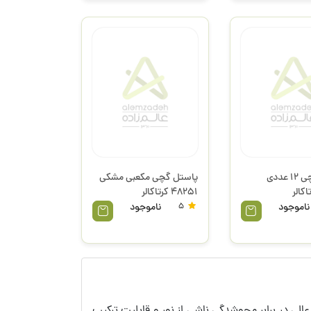
پاستل گچی 12 عددی
پاستل گچی مکعبی مشکی
48251 کرتاکالر
ناموجود
5
ناموجود