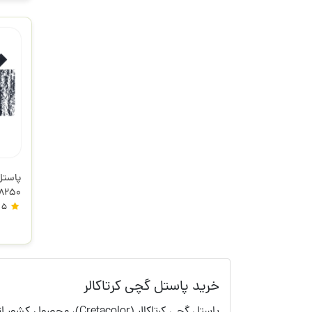
48250 کرتاک
5
خرید پاستل گچی کرتاکالر