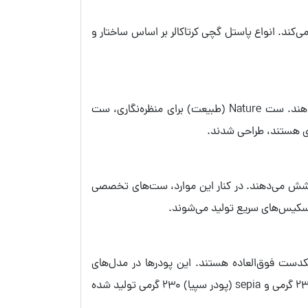
ی‌کند. انواع پاستل گچی کرتاکالر بر اساس ساختار و
این مجموعه‌ها که عموما در بسته‌بندی‌های 12 رنگ عرضه می‌شوند، برای موضوعات خاص، هارمونی رنگی بی‌نقصی ارائه می‌دهند. ست Nature (طبیعت) برای منظره‌نگاری، ست
ستند که تمام طیف‌های رنگی را پوشش می‌دهند. در کنار این موارد، ست‌های تخصصی
ست فوق‌العاده هستند. این پودرها در مدل‌های
مختلفی از جمله پودر graphite (گرافیت) 150 گرمی، Ripping Charcoal (پودر ذغال) 175 گرمی، red chalk (پودر گچ قرمز) 230 گرمی و sepia (پودر سپیا) 230 گرمی تولید شده