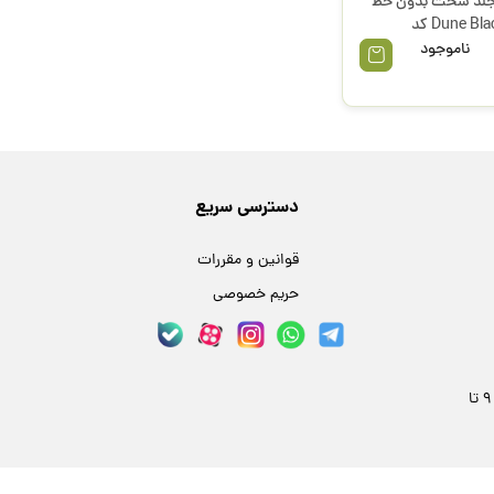
جلد سخت بدون خط
Dune Black A6 کد
یناریچی
ناموجود
دسترسی سریع
قوانین و مقررات
حریم خصوصی
مشهد، خیابان فلسطین 24، پلاک 59 | هر روز 9 تا