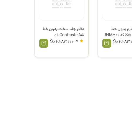
نرم بدون خط
دفتر جلد سخت بدون خط
Souvenir A6 کد RNM501
Contraste A5 کد
RNH415 نیناریچی
4,283,000
5
4,283,