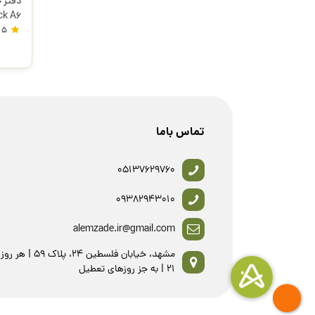
دفتر 
RNM505 ن
5
تماس باما
05137629760
09382943010
alemzade.ir@gmail.com
21 | به جز روزهای تعطیل