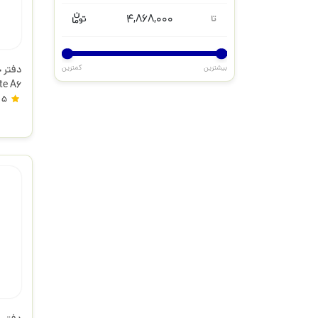
4,868,000
تا
بیشترین
کمترین
دفتر 
RNM415 نی
5