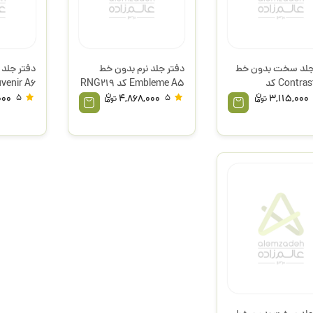
جلد سخت بدون خط
دفتر جلد نرم بدون خط
دفتر جلد 
Contraste A6 کد
Embleme A5 کد RNG219
ناریچی
نیناریچی
نیناریچی
000
5
4,868,000
5
3,115,000