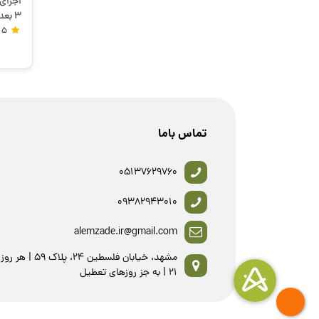
اجزای 
3 بعدی
5
تماس باما
05137629760
09382943010
alemzade.ir@gmail.com
21 | به جز روزهای تعطیل