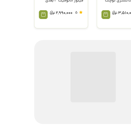
اکستری کوچک
فیگور آناتومیک 3 بعدی
2,990,000
5
3,510,