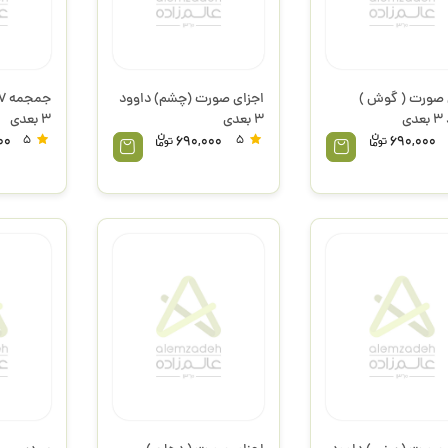
 صورت ( گوش )
اجزای صورت (چشم) داوود
ی
3 بعدی
3 بعدی
00
5
690,000
5
690,000