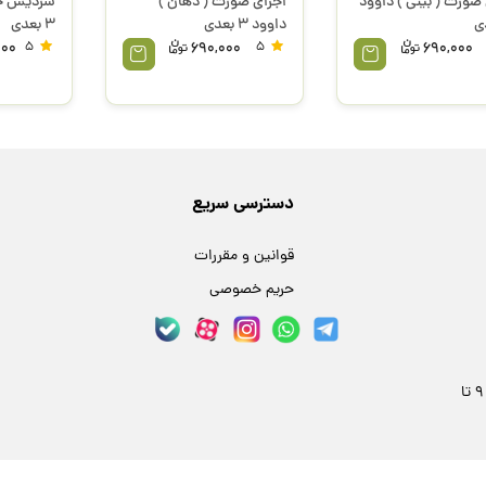
صورت ( بینی ) داوود
اجزای صورت ( دهان )
سردیس خ
داوود 3 بعدی
3 بعدی
000
5
690,000
5
690,000
دسترسی سریع
قوانین و مقررات
حریم خصوصی
مشهد، خیابان فلسطین 24، پلاک 59 | هر روز 9 تا