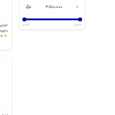
3,510,000
تا
بیشترین
کمترین
اجزای
داوود 3 بعد
5