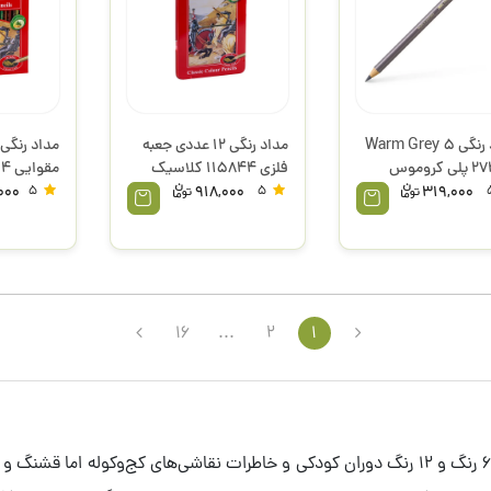
مداد رنگی Warm Grey 5
مداد رنگی 12 عددی جعبه
کد 274 پلی کروموس
فلزی 115844 کلاسیک
کاستل
فابرکاستل
فابرکاستل
,000
5
918,000
5
319,000
16
...
2
1
وقتی اسم مداد رنگی می‌آید ناخودآگاه آن مدادهای 6 رنگ و 12 رنگ دوران کودکی و خاطرات نقاشی‌