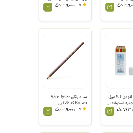
319,000
5
319,
مداد رنگی اتودی 2.6 میل
مداد رنگی Van-Dyck-
 جعبه استوانه ای
Brown کد 176 پلی
CP26-2 اورلست سی
کروموس فابرکاستل
319,000
5
763,