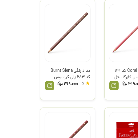
مداد رنگی Coral کد 131
مداد رنگی Burnt Siena
س فابرکاستل
کد 283 پلی کروموس
فابرکاستل
319,000
5
319,