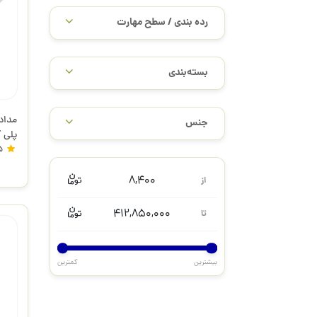
رده بندی / سطح مهارت
بسته‌بندی
جنس
پلی 
5
8,400
از
412,850,000
تا
بیشترین
کمترین