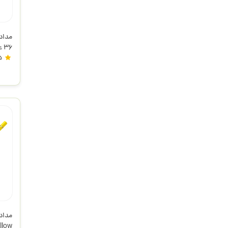
36
5
کلا