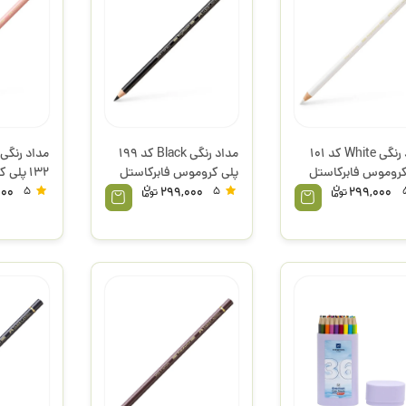
مداد رنگی White کد 101
مداد رنگی Black کد 199
کروموس فابرکاستل
پلی کروموس فابرکاستل
132 پل
فابرکاستل
000
5
299,000
5
299,000