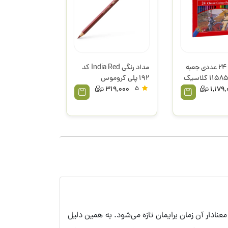
مداد رنگی 24 عددی جعبه
مداد رنگی India Red کد
مقوایی 115854 کلاسیک
192 پلی کروموس
فابرکاستل
319,000
5
1,179
های کج‌وکوله اما قشنگ و معنادار آن زمان برایمان تازه می‌شود. به همین دلیل