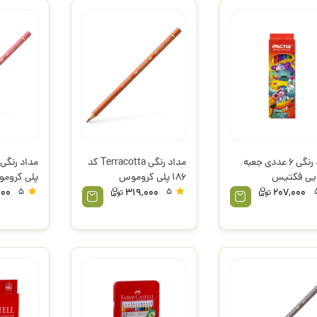
مداد رنگی 6 عددی جعبه
مداد رنگی Terracotta کد
یی فکتیس
186 پلی کروموس
پلی کرومو
فابرکاستل
000
5
319,000
5
207,000