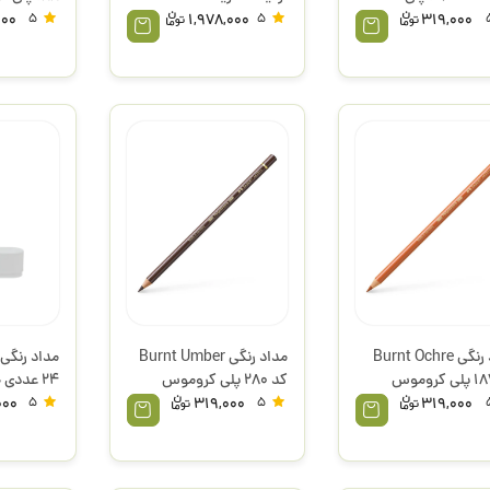
وس فابرکاستل
فابرکاستل
000
5
1,978,000
5
319,000
مداد رنگی Burnt Ochre
مداد رنگی Burnt Umber
کد 187 پلی کروموس
کد 280 پلی کروموس
24 عددی
کاستل
فابرکاستل
4
000
5
319,000
5
319,000
کلاس