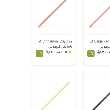
مداد رنگی Beige Red کد
مداد رنگی Cinnamon کد
ی کروموس
189 پلی کروموس
فابرکاستل
299,000
5
299,