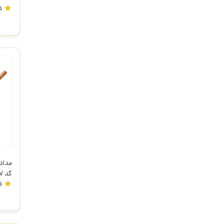
کروم
5
فابر
5