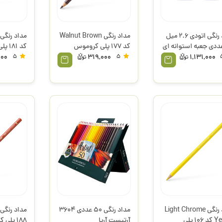
مداد رنگی اتودی 2.6 میل
مداد رنگی Walnut Brown
 عددی جعبه استوانه ای
کد 177 پلی کروموس
کد 81
CP26-36 اورلست سی
فابرکاستل
فابرکاستل
000
5
319,000
5
1,131,000
س
مداد رنگی Light Chrome
مداد رنگی 50 عددی 3604
Yellow کد 106 پلی
آرتیست آریا
188 پلی