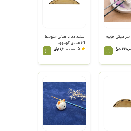
سرامیکی جزیره
استند مداد هلالی متوسط
36 عددی گودوود
1,190,000
5
228,