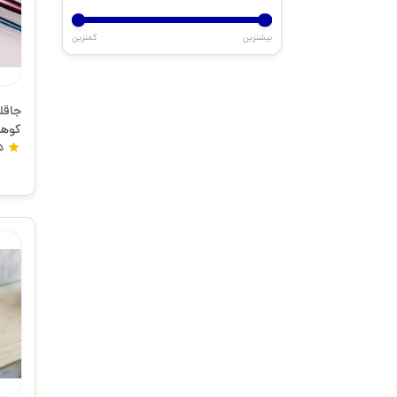
بیشترین
کمترین
جاقل
کوهس
5