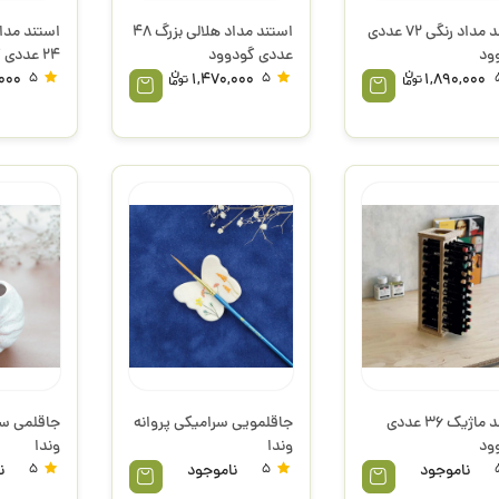
استند مداد رنگی 72 عددی
استند مداد هلالی بزرگ 48
استند مدا
ود
عددی گودوود
24 عددی گودوود
,000
5
1,470,000
5
1,890,000
استند ماژیک 36 عددی
جاقلمویی سرامیکی پروانه
جاقلمی س
ود
وندا
وندا
ناموجود
5
ناموجود
5
ن