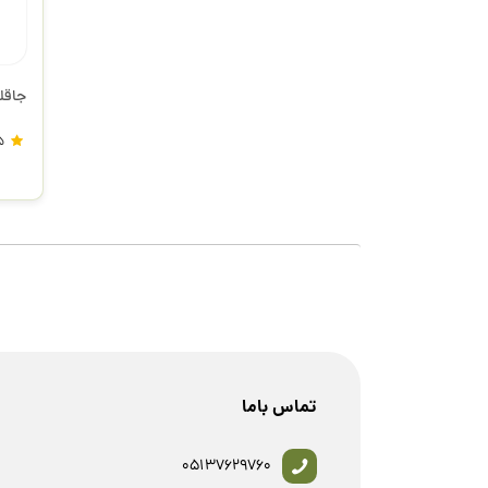
جاقل
5
تماس باما
05137629760