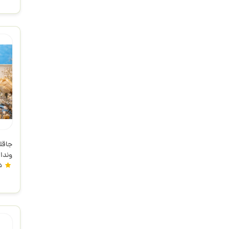
جاقل
وندا
5