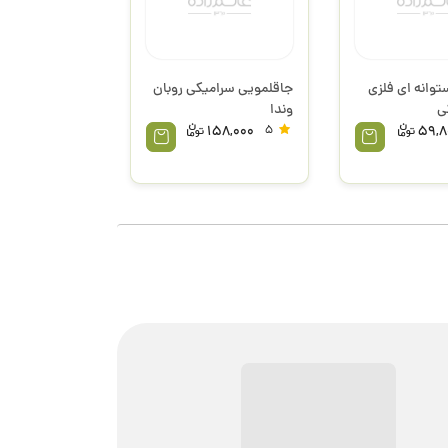
توانه ای فلزی
جاقلمویی سرامیکی روبان
ی
وندا
158,000
5
59,8