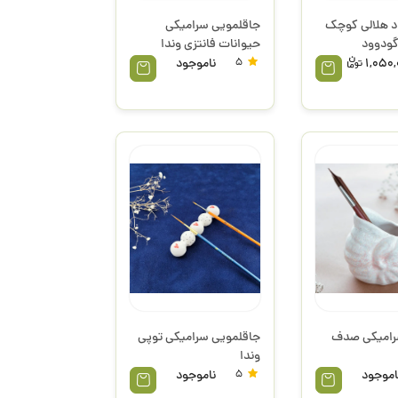
د هلالی کوچک
جاقلمویی سرامیکی
حیوانات فانتزی وندا
1,050
5
ناموجود
رامیکی صدف
جاقلمویی سرامیکی توپی
وندا
اموجود
5
ناموجود