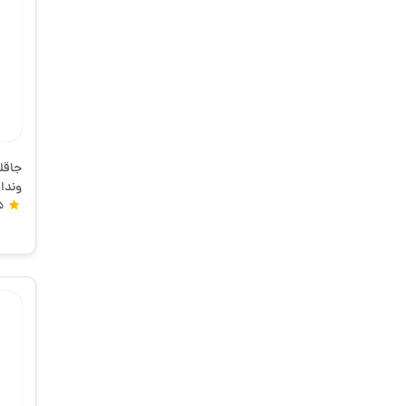
جاقل
وندا
5