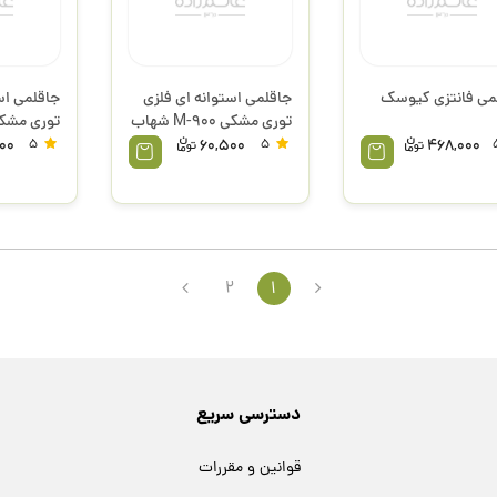
می فانتزی کیوسک
جاقلمی استوانه ای فلزی
جاقلمی اس
توری مشکی M-900 شهاب
توری مشک
تحریر
00
5
60,500
5
468,000
2
1
دسترسی سریع
قوانین و مقررات