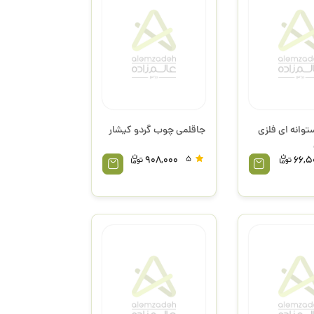
توانه ای فلزی
جاقلمی چوب گردو کیشار
908,000
5
66,5