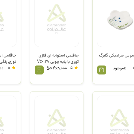
مویی سرامیکی گلبرگ
جاقلمی استوانه ای فلزی
جاقلمی اس
توری با پایه چوبی Vz-127
توری رنگی
وافر
ناموجود
5
468,000
5
00