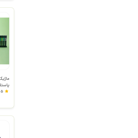
ماژیک
FA925000 
5