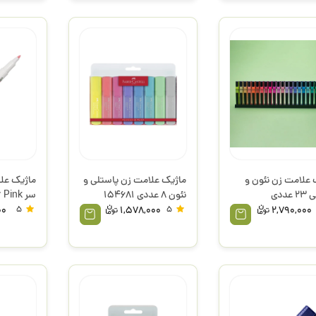
 علامت زن نئون و
ماژیک علامت زن پاستلی و
پاستلی 23 عددی
نئون 8 عددی 154681
سر ink
اسکول فنز
فابرکاستل
میدلاینر زب
00
5
1,578,000
5
2,790,000