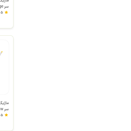
سر Mild Beige میدلاینر زبرا
5
سر
میدلاین
5