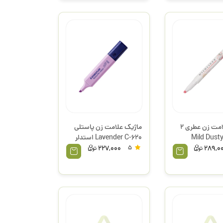
ماژیک علامت زن عطری 2
ماژیک علامت زن پاستلی
Mild Dusty P
Lavender C-620 استدلر
را
227,000
5
289,0