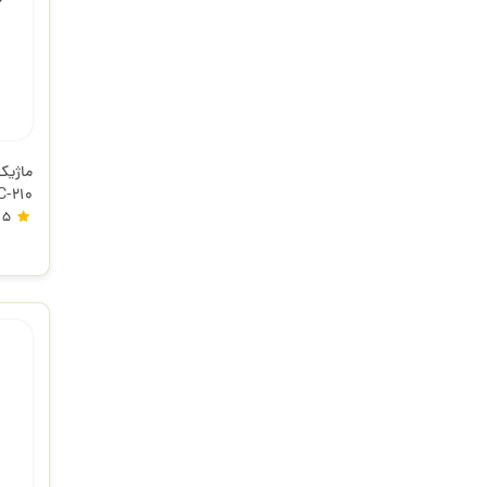
ماژیک
C-210
استدل
5