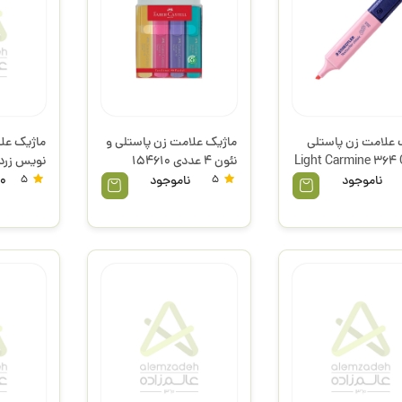
 علامت زن پاستلی
ماژیک علامت زن پاستلی و
ماژیک علا
Light Carmine 364 
نئون 4 عددی 154610
نویس زرد
ر
فابرکاستل
FA92310 اسکول فنز
ناموجود
5
ناموجود
5
0