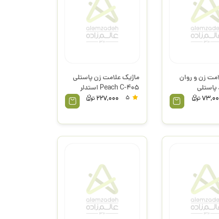
مت زن و روان
ماژیک علامت زن پاستلی
 پاستلی
Peach C-405 استدلر
227,000
5
73,00