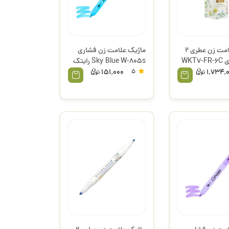
ماژیک علامت زن عطری 2
ماژیک علامت زن فشاری
سر 6 عددی WKT7-FR-6C
Sky Blue W-805s رایتک
را
151,000
5
1,734,