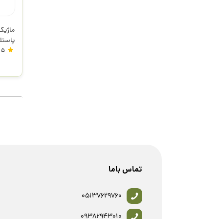
ماژیک
پاستلی 154656 فاب
5
تماس باما
05137629760
09382943010