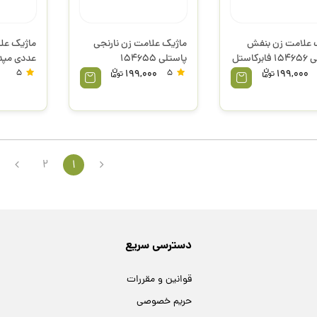
 علامت زن بنفش
ماژیک علامت زن نارنجی
رکاستل
پاستلی 154655
عددی مپد
فابرکاستل
5
199,000
5
199,000
2
1
دسترسی سریع
قوانین و مقررات
حریم خصوصی