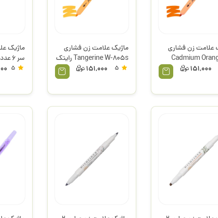
 علامت زن فشاری
ماژیک علامت زن فشاری
Cadmium Oran
Tangerine W-805s رایتک
میدلاینر زب
000
5
151,000
5
151,000