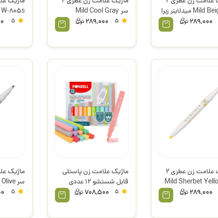
ماژیک علامت زن عطری 2
ماژیک علامت زن عطری 2
ماژیک عل
سر Mild Cool Gray
Lilac W-805s
میدلاینر زبرا
00
5
289,000
5
289,000
ماژیک علامت زن عطری 2
ماژیک علامت زن پاستلی
 Mild Sherbet Yellow
قابل شستشو 12 عددی
سر Mild Olive میدلاینر زبرا
ر زبرا
جعبه مقوایی 684995
00
5
708,500
5
289,000
فونزل