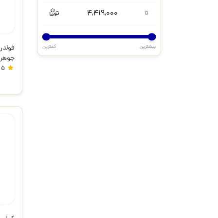
4,419,000
تا
بیشترین
کمترین
فولدر
جوهر
5