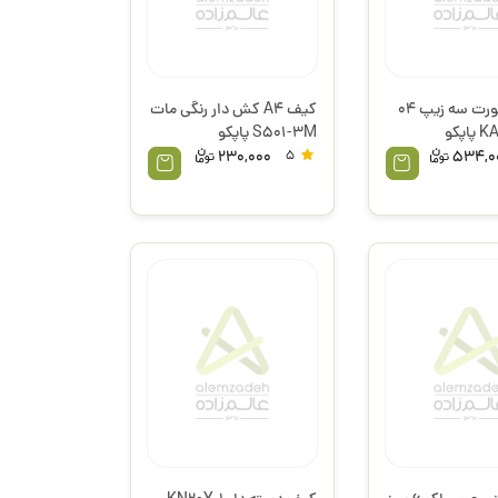
کیف اسپورت سه زیپ 04
کیف A4 کش دار رنگی مات
S501-3M پاپکو
230,000
5
534,0