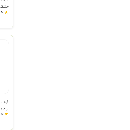
مشکی کد -22
5
فولدر
ارنجر
5