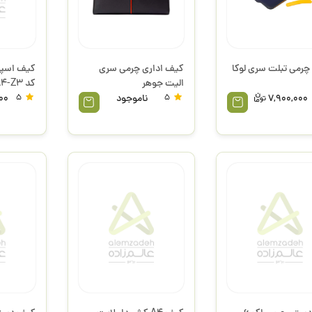
 چرمی تبلت سری لوکا
کیف اداری چرمی سری
الیت جوهر
کد KA4-Z3 پاپکو
7,900,000
5
ناموجود
5
00