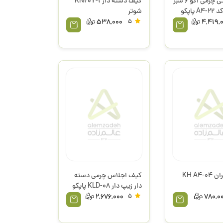
کیف دستی چرمی اکو 6 سبز
کیف دسته دار KN20Y-1
پاپکو
شوتر
538,000
5
4,419,
کیف مدیران KH A4-04
کیف اجلاس چرمی دسته
دار زیپ دار KLD-08 پاپکو
2,676,000
5
780,0