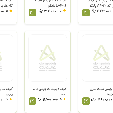
کیف دستی چرمی اکو 6
کیف A4 کش دار لایت
A4 پاپکو
LA4-16 پاپکو
کله غازی کد A4-22 
000
5
314,000
5
4,419,000
 چرمی تبلت سری
کیف دیپلمات چرمی عالم
 جوهر
زاده
پاپکو
00
5
11,700,000
5
14,900,000