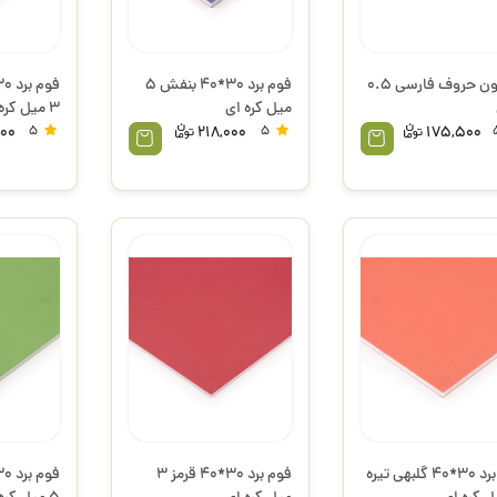
شابلون حروف فارسی 0.5
فوم برد 30*40 بنفش 5
میل کره ای
3 میل کره ای
000
5
218,000
5
175,500
فوم برد 30*40 گلبهی تیره
فوم برد 30*40 قرمز 3