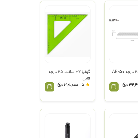
تیغ کاتر 45 درجه AB-50
گونیا 32 سانت 45 درجه
فابل
195,000
5
32,4