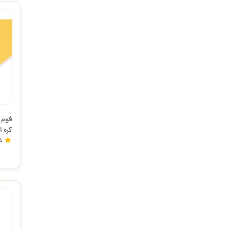
کره ا
5