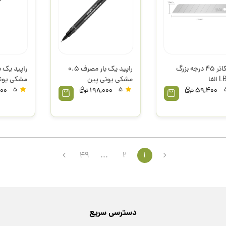
تیغ کاتر 45 درجه بزرگ
راپید یک بار مصرف 0.5
لفا
مشکی یونی پین
مشکی یون
000
5
198,000
5
59,400
49
...
2
1
دسترسی سریع