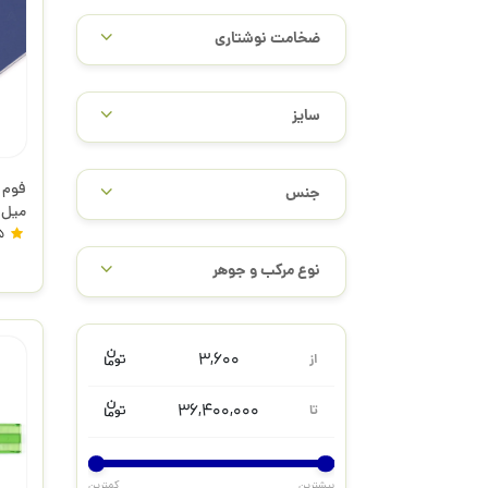
ضخامت نوشتاری
سایز
جنس
میل 
5
نوع مرکب و جوهر
3,600
از
36,400,000
تا
بیشترین
کمترین