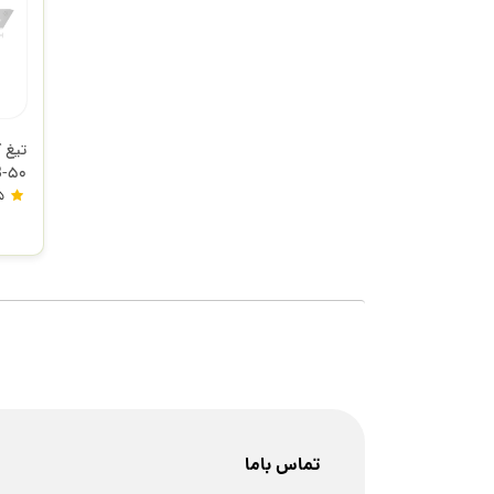
LB-50 ا
5
تماس باما