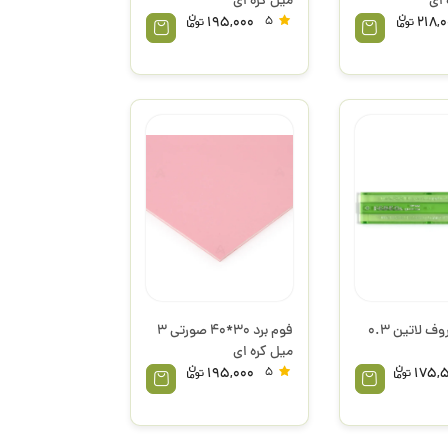
میل کره ای
195,000
5
218,
شابلون حروف لاتین 0.3
فوم برد 30*40 صورتی 3
میل کره ای
195,000
5
175,