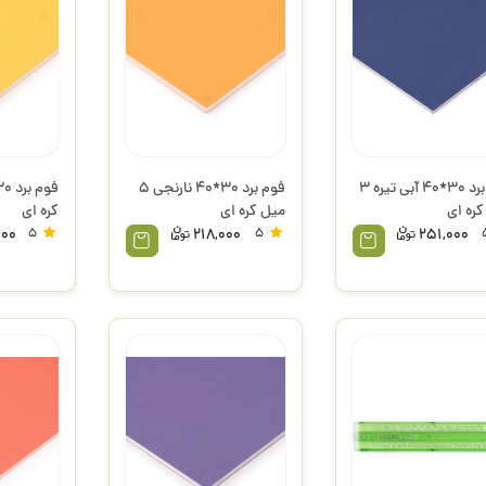
فوم برد 30*40 آبی تیره 3
فوم برد 30*40 نارنجی 5
کره ای
میل کره ای
کره ای
000
5
218,000
5
251,000