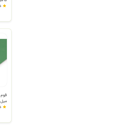
5 میل کره ای
5
میل 
5