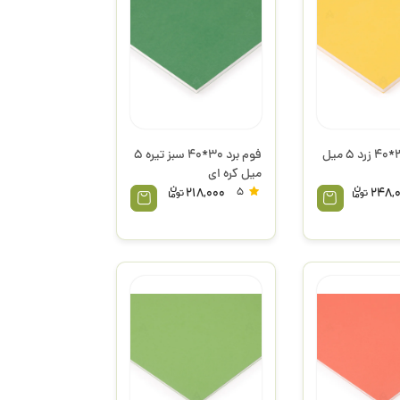
فوم برد 30*40 زرد 5 میل
فوم برد 30*40 سبز تیره 5
میل کره ای
218,000
5
248,