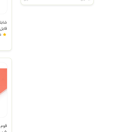
فابل
5