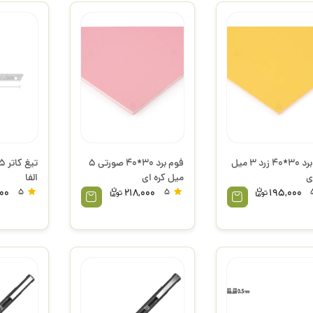
فوم برد 30*40 زرد 3 میل
فوم برد 30*40 صورتی 5
ی
میل کره ای
الفا
00
5
218,000
5
195,000