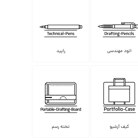
اتود مهندسی
راپید
کیف آرشیو
تخته رسم