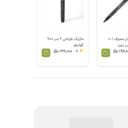
راپید یک بار مصرف 0.1
ماژیک طراحی 2 سر 900
ی پین
کوئیلو
199,000
5
198,