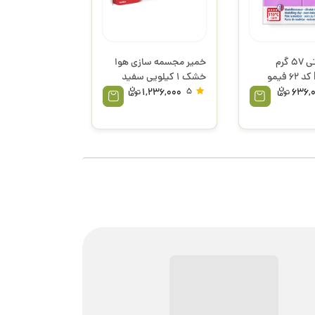
خمیر حرارتی 57 گرم
خمیر مجسمه سازی هوا
Lavender کد 62 فیمو
خشک 1 کیلویی سفید
داس
1,236,000
5
636,