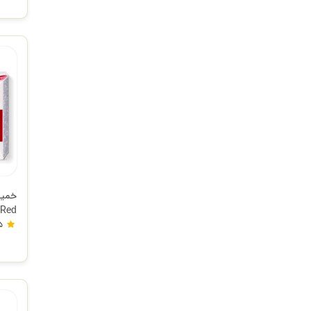
استد
5