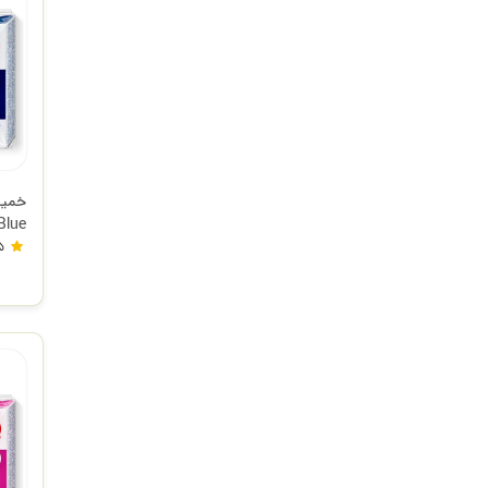
فیمو
5