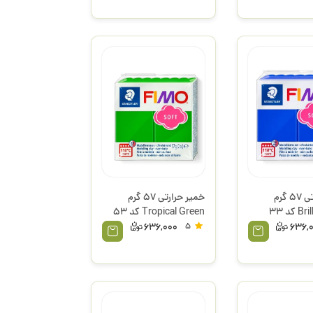
خمیر حرارتی 57 گرم
خمیر حرارتی 57 گرم
Brilliant Blue کد 33
Tropical Green کد 53
لر
فیمو استدلر
636,000
5
636,