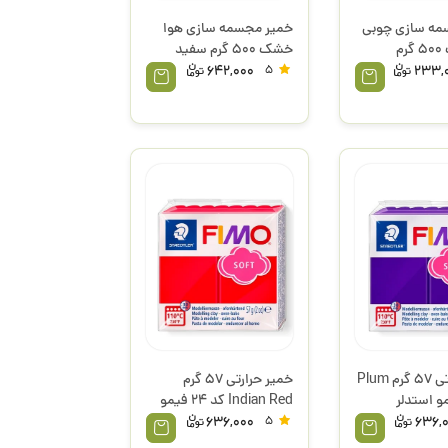
مه سازی چوبی
خمیر مجسمه سازی هوا
هوا خشک 500 گرم
خشک 500 گرم سفید
داس
642,000
5
233,
خمیر حرارتی 57 گرم Plum
خمیر حرارتی 57 گرم
Indian Red کد 24 فیمو
استدلر
636,000
5
636,