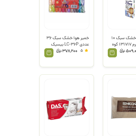
خمیر هوا خشک سبک 10
خمیر هوا خشک سبک 36
رنگ 100 گرم 131717 کوه
عددی LC-36P بیسیک
378,200
5
509,