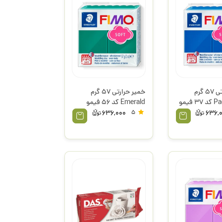
خمیر حرارتی 57 گرم
خمیر حرارتی 57 گرم
Pacific Blue کد 37 فیمو
Emerald کد 56 فیمو
استدلر
636,000
5
636,