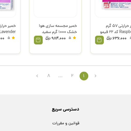
خمیر حرارتی 57 گرم
خمیر مجسمه سازی هوا
Raspberry کد 22 فیمو
خشک 1000 گرم سفید
لر
131706 کوه نور
استدلر
000
5
984,000
5
636,000
8
...
2
1
دسترسی سریع
قوانین و مقررات