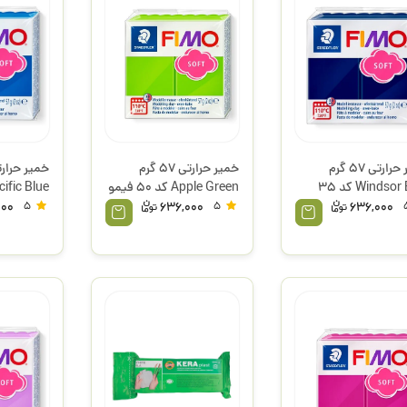
خمیر حرارتی 57 گرم
خمیر حرارتی 57 گرم
Windsor Blue کد 35
Apple Green کد 50 فیمو
 استدلر
استدلر
استدلر
000
5
636,000
5
636,000