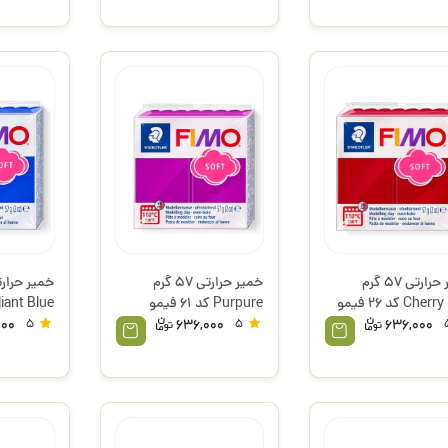
خمیر حرارتی 57 گرم
خمیر حرارتی 57 گرم
Cherry Red کد 26 فیمو
Purpure کد 61 فیمو
لر
استدلر
فیمو استد
000
5
636,000
5
636,000