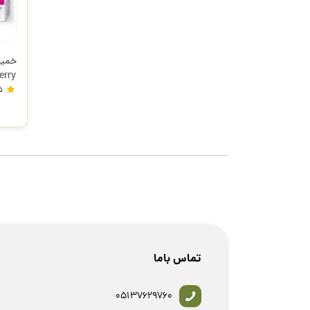
استد
5
تماس باما
05137629760