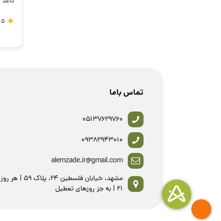
کاغذ کالک 70
5
تماس باما
05137629760
09382943010
alemzade.ir@gmail.com
21 | به جز روزهای تعطیل