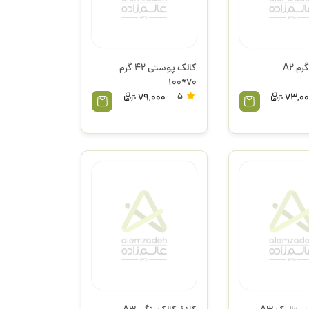
کالک پوستی 42 گرم
70*100
79,000
5
73,00