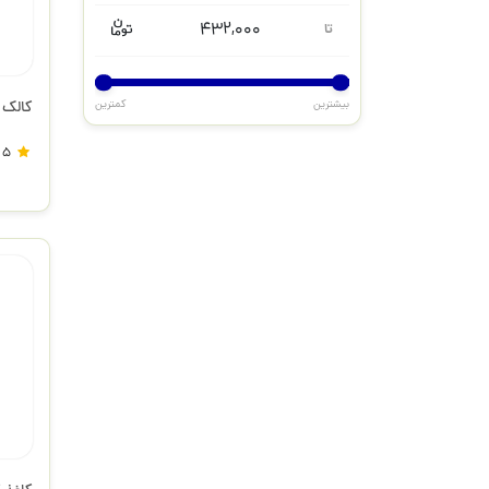
432,000
تا
بیشترین
کمترین
کالک 90 گرم 70*100
5