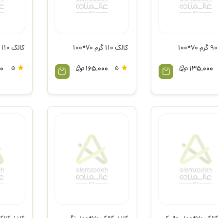
کالک 110 گرم 70*100
کالک 110 گرم A2
0
5
165,000
5
135,000