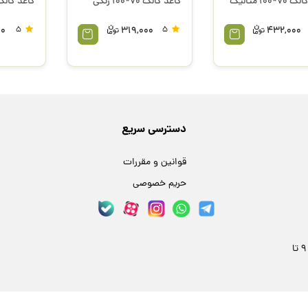
*100 متالیک
کاغذ کالک 70*100 رنگی
کاغذ کالک 
00
5
319,000
5
432,000
دسترسی سریع
قوانین و مقررات
حریم خصوصی
مشهد، خیابان فلسطین 24، پلاک 59 | هر روز 9 تا