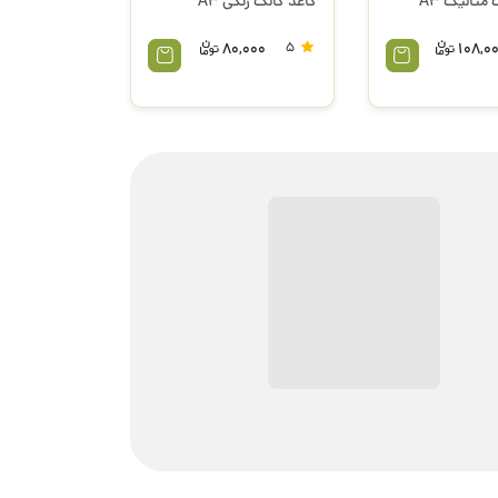
متالیک A3
کاغذ کالک رنگی A3
80,000
5
108,0