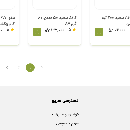
مقوا A3 سفید 200 گرم
کاغذ سفید 50 عددی 80
ن
گرم A4
گرم چکشی
00
5
125,000
5
72,000
2
1
دسترسی سریع
قوانین و مقررات
حریم خصوصی