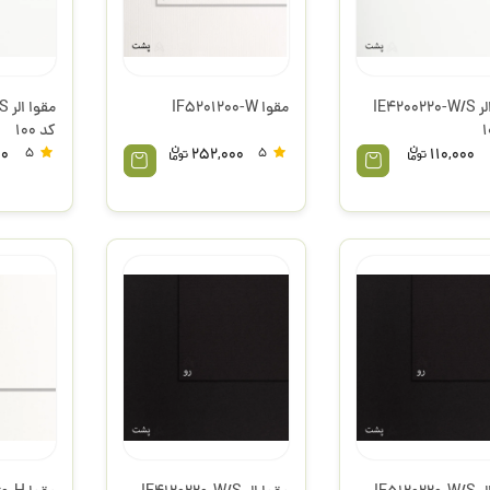
مقوا الر IE4200220-W/S
مقوا IF5201200-W
مق
کد 100
00
5
252,000
5
110,000