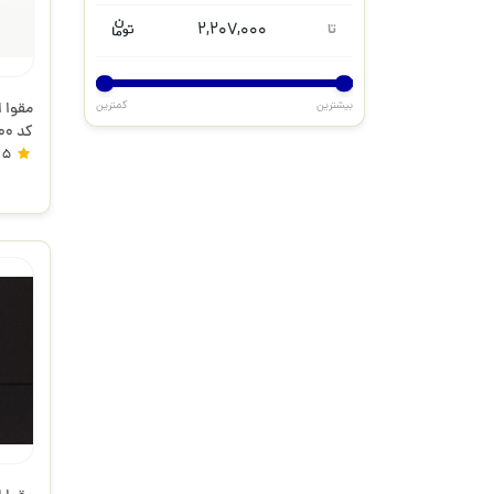
2,207,000
تا
بیشترین
کمترین
کد 100
5