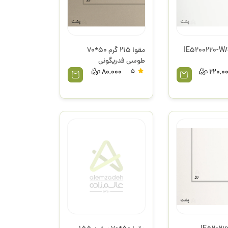
وا الر IE5200220-W/S
مقوا 215 گرم 50*70
طوسی فدریگونی
80,000
5
220,0