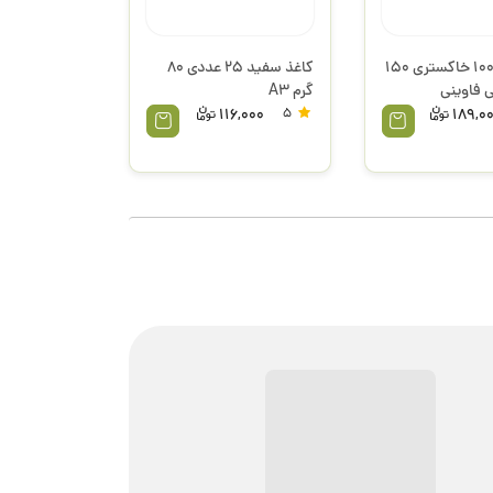
مقوا 70*100 خاکستری 150
کاغذ سفید 25 عددی 80
 فاوینی
گرم A3
116,000
5
189,0