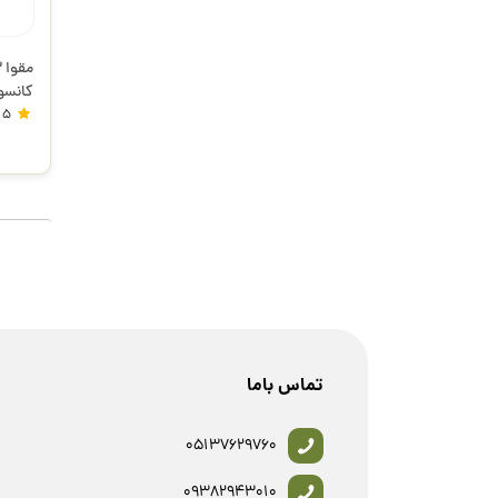
کانسو
5
تماس باما
05137629760
09382943010