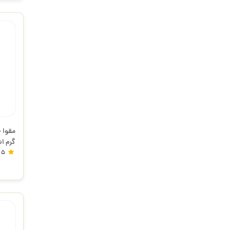
گرم اش
5