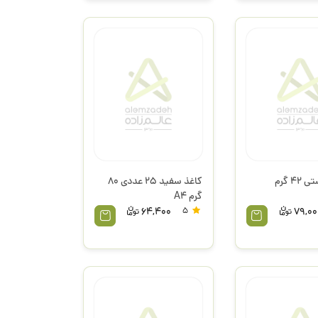
کالک پوستی 42 گرم
کاغذ سفید 25 عددی 80
گرم A4
64,400
5
79,00