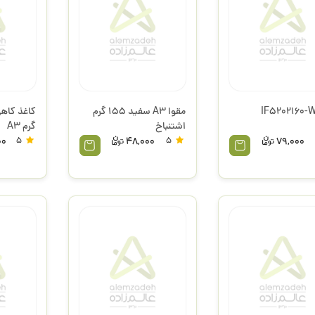
مقوا A3 سفید 155 گرم
اشتنباخ
گرم A3
00
5
48,000
5
79,000