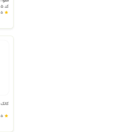
کد 115
5
کالک 90 گرم 70*100
5