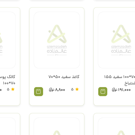
مقوا 70*100 سفید 155
کاغذ سفید 50*70
تنباخ
70*100
0
5
8,800
5
191,000