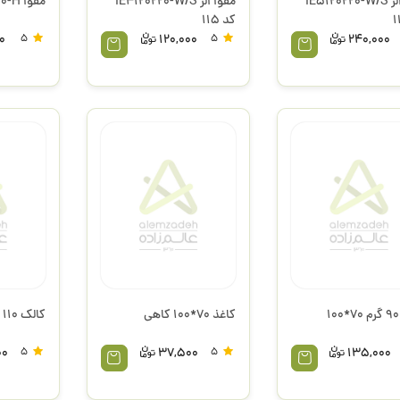
مقوا الر IE5120220-W/S
مقوا الر IE4120220-W/S
مقوا IF5202160-H
کد 115
0
5
120,000
5
240,000
کاغذ 70*100 کاهی
کالک 110 گرم 70*100
00
5
37,500
5
135,000