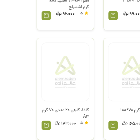
مقوا 50*70 سفید 155
گرم اشتنباخ
96,000
5
99,00
کاغذ کاهی 20 عددی 70 گرم
A3
183,000
5
165,0