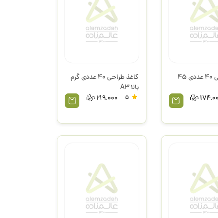
کاغذ کاهی 40 عددی 45
کاغذ طراحی 40 عددی گرم
بالا A3
219,000
5
174,0