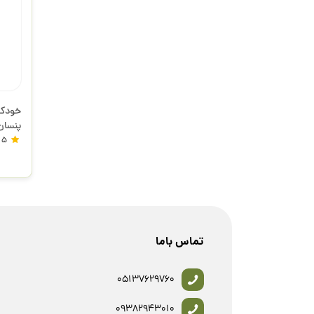
پنسان
5
تماس باما
05137629760
09382943010