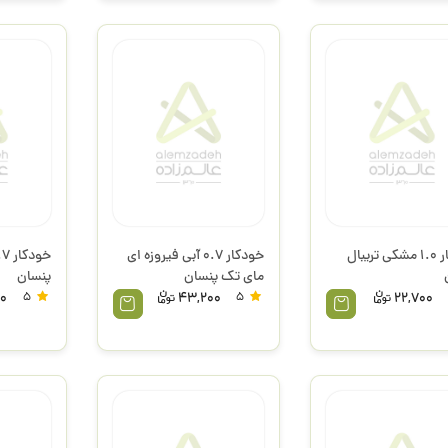
خودکار 1.0 مشکی تریبال
خودکار 0.7 آبی فیروزه ای
مای تک پنسان
پنسان
0
5
43,200
5
22,700