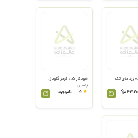
خودکار 0.7 زرد مای تک
خودکار 0.5 قرمز گلوبال
پنسان
43,20
5
ناموجود