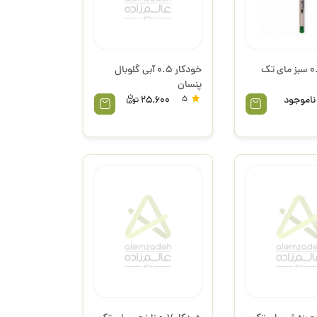
خودکار 0.7 سبز مای تک
خودکار 0.5 آبی گلوبال
پنسان
ناموجود
5
25,600