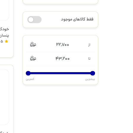
فقط کالاهای موجود
پنسان
5
22,700
از
43,200
تا
بیشترین
کمترین