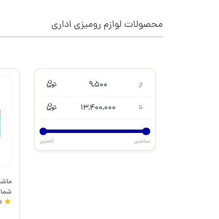
محصولات لوازم رومیزی اداری
/
9,500
از
13,400,000
تا
بیشترین
کمترین
ماشی
ارگو
5