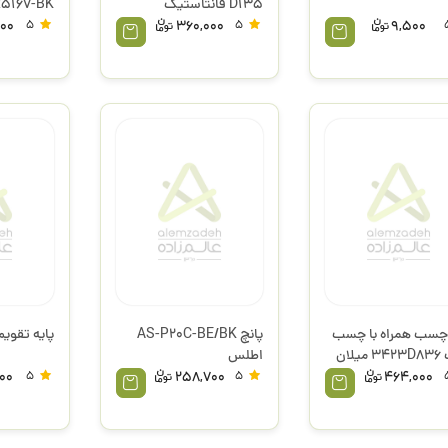
D135 فانتاستیک
SR5167-BK ا
800
5
360,000
5
9,500
 چسب همراه با چسب
پانچ AS-P20C-BE/BK
پایه تقویم 
یلان
اطلس
00
5
258,700
5
464,000