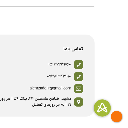
تماس باما
05137629760
09382943010
alemzade.ir@gmail.com
21 | به جز روزهای تعطیل