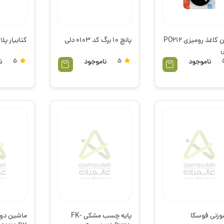
سوزن کاغذ رومیزی PO212
پانچ 10 برگ کد 0103 دلی
کتابیار پل
ی
ناموجود
5
ناموجود
5
ن
وزنی فوسکا
پایه چسب مشکی FK-