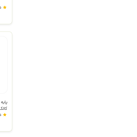
5
پایه
کالک 3423D836 م
5