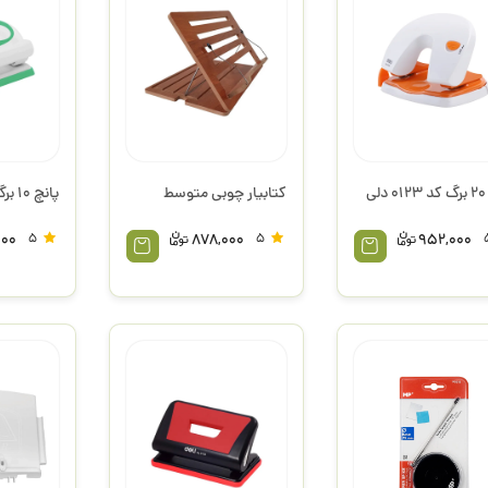
لی
کتابیار چوبی متوسط
پانچ 10 برگ کد 0112 دلی
000
5
878,000
5
952,000