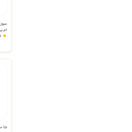
ام پ
5
جا س