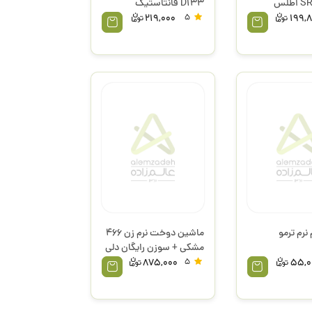
طلس
D133 فانتاستیک
219,000
5
199,
نرم ترمو
ماشین دوخت نرم زن 466
مشکی + سوزن رایگان دلی
875,000
5
55,0