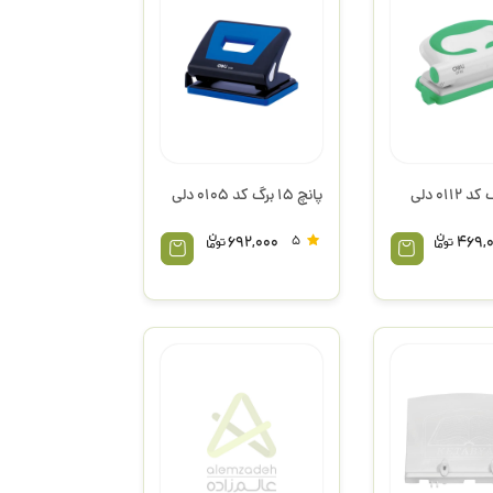
پانچ 15 برگ کد 0105 دلی
692,000
5
469,