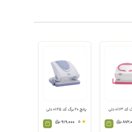
پانچ 20 برگ کد 0125 دلی
919,000
5
872,