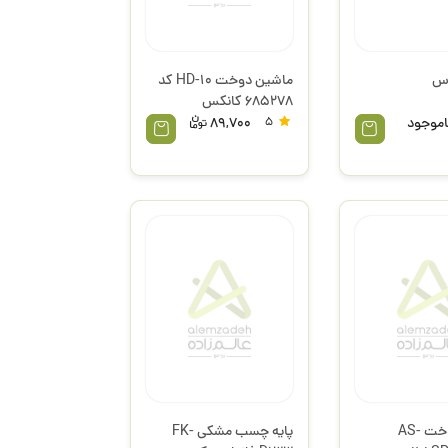
اس
ماشین دوخت HD-10 کد
685278 کانکس
اموجود
5
89,700
ماشین دوخت AS-
پایه چسب مشکی FK-