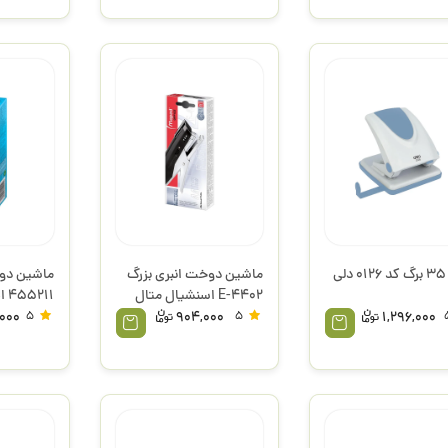
لی
ماشین دوخت انبری بزرگ
ماشین دو
E-4402 اسنشیال متال
455211 ایزی مپد
مپد
,000
5
904,000
5
1,296,000