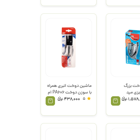
خت بزرگ
ماشین دوخت انبری همراه
با سوزن دوخت PA606 ام
پی
438,000
5
1,578