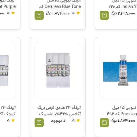
آبرنگ تیوپی 15 میل
آبرنگ تیوپی 15 میل
Indian Yellow کد 220
Cerulean Blue Tone کد
سری 2 اشمینگ
481 هورادام سری 1
هورادام سری 2 
000
5
1,874,000
5
2,138,000
اشمینگ
آبرنگ تیوپی 15 میل
آبرنگ 24 عددی قرص بزرگ
آ
Prussian Blue کد 492
آکادمی 75425 اشمینگ
سری 1 اشمینگ
اشمینگ
1,874,000
5
ناموجود
5