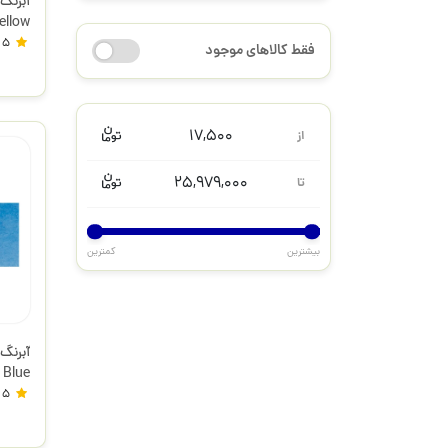
هورادام 
5
فقط کالاهای موجود
17,500
از
25,979,000
تا
بیشترین
کمترین
هورادام 
5