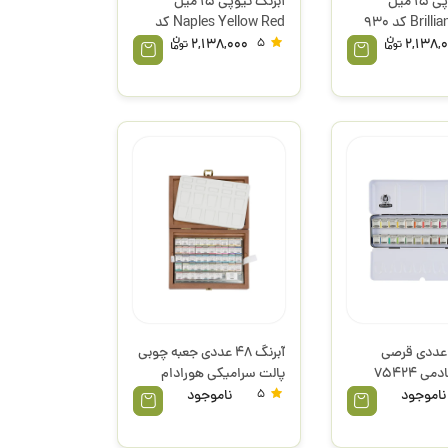
آبرنگ تیوپی 15 میل
آبرنگ تیوپی 15 میل
Brilliant Purple کد 930
Naples Yellow Red کد
اشمینگ
230 هورادام سری 2
2,138,000
5
2,138,
اشمینگ
برنگ 24 عددی قرصی
آبرنگ 48 عددی جعبه چوبی
کوچک آکادمی 75424
پالت سرامیکی هورادام
قرصی کوچک 74548
ناموجود
5
ناموجود
اشمینگ