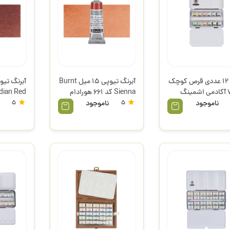
آبرنگ 12 عددی قرص کوچک
آبرنگ تیوپی 15 میل Burnt
نگ
Sienna کد 661 هورادام
سری 1 اشمینگ
هورادام سری 1 
ناموجود
5
ناموجود
5