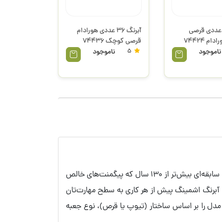
برنگ 24 عددی قرصی
آبرنگ 36 عددی هورادام
کوچک هورادام 74424
قرصی کوچک 74436
اشمینگ
ناموجود
5
ناموجود
آبرنگ اشمینگ (Schmincke) در دنیای نقاشی، چیزی شبیه به «مرسدس بنز» در خودروسازی است؛ یک شاهکار اصیلِ آلمانی با سابقه‌ای بیش‌تر از 130 سال که پیگمنت‌های خالص
 آبرنگ اشمینگ پیش از هر کاری به سطح مهارت‌تان
 مدل را بر اساس ساختار (تیوپ یا قرص)، نوع جعبه