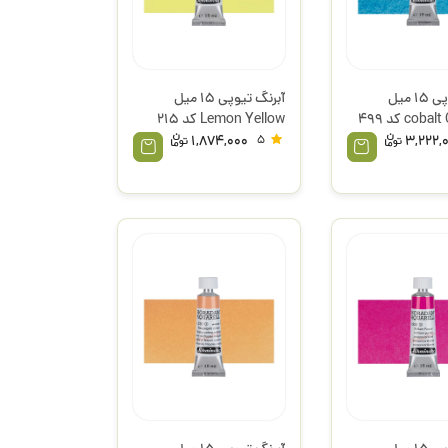
آبرنگ تیوپی 15 میل
آبرنگ تیوپی 15 میل
cobalt Cerulean کد 499
Lemon Yellow کد 215
اشمینگ
هورادام سری 1 اشمینگ
1,874,000
5
3,222,