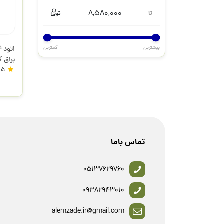
8,580,000
تا
بیشترین
کمترین
5
فابرک
تماس باما
05137629760
09382943010
alemzade.ir@gmail.com