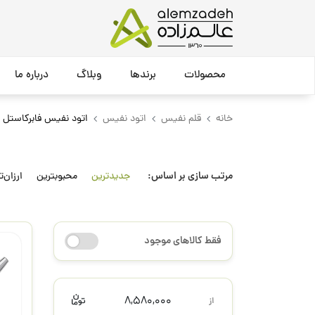
محصولات
برندها
وبلاگ
درباره ما
خانه
قلم نفیس
اتود نفیس
اتود نفیس فابرکاستل
مرتب سازی بر اساس:
جدیدترین
محبوبترین
ارزان‌ت
فقط کالاهای موجود
8,580,000
از