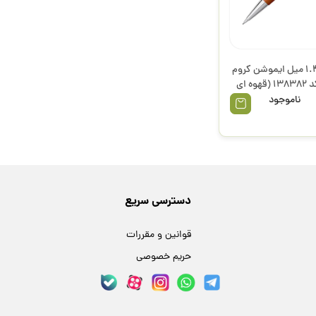
اتود 1.4 میل ایموشن کروم
براق کد 138382 (قهوه ای
روشن) Reddish Brown
ناموجود
استل
دسترسی سریع
قوانین و مقررات
حریم خصوصی