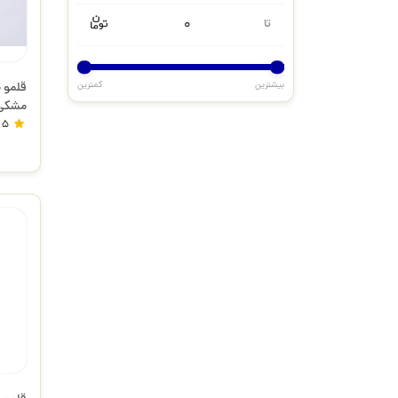
0
تا
بیشترین
کمترین
قلمو 
پارس 
5