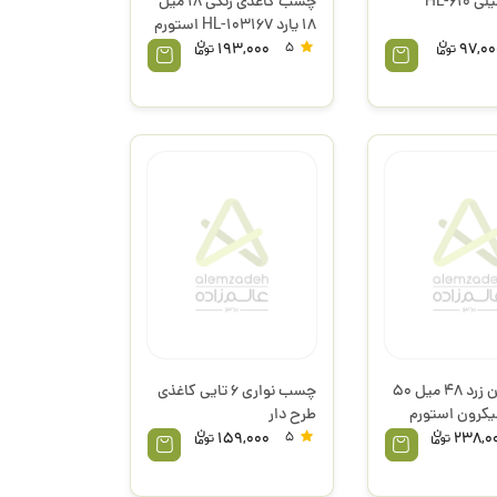
چسب اکلیلی HL-610
چسب کاغذی رنگی 18 میل
18 یارد HL-103167 استورم
193,000
5
97,00
چسب پهن زرد 48 میل 50
چسب نواری 6 تایی کاغذی
طرح دار
159,000
5
238,0