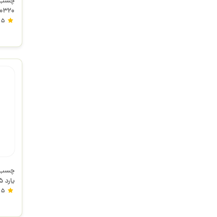
چسب ح
L-220320
5
یارد 45 میکرون استورم
5