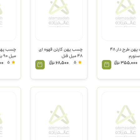
چسب پهن طرح دار 48
چسب پهن کارتن قهوه ای
ستورم
48 میل فنل
HL-140 استورم
00
5
68,500
5
355,000