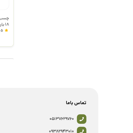
18 یارد HL-103169 استورم
5
تماس باما
05137629760
09382943010