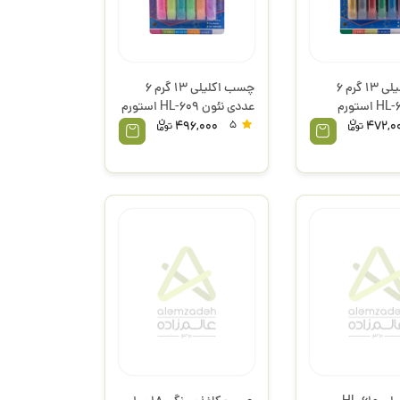
چسب اکلیلی 13 گرم 6
چسب اکلیلی 13 گرم 6
عددی نئون HL-609 استورم
496,000
5
472,0