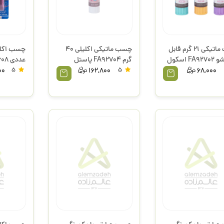
چسب ماتیکی 21 گرم قابل
چسب ماتیکی اکلیلی 40
شستشو FA92702 اسکول
گرم FA92704 پاستل
عددی HL-608 استورم
اسکول فنز
00
5
162,800
5
68,000