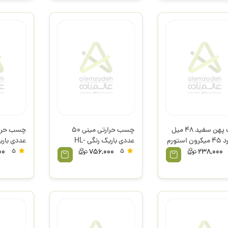
چسب پهن سفید 48 میل
چسب حرارتی مینی 50
عددی باریک رنگی HL-
عددی باری
220310 استورم
HL-220410 است
00
5
756,000
5
238,000