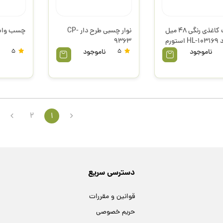
چسب کاغذی رنگی 48 میل
نوار چسبی طرح دار CP-
چسب واشی س
9363
ناموجود
5
ناموجود
5
2
1
دسترسی سریع
قوانین و مقررات
حریم خصوصی