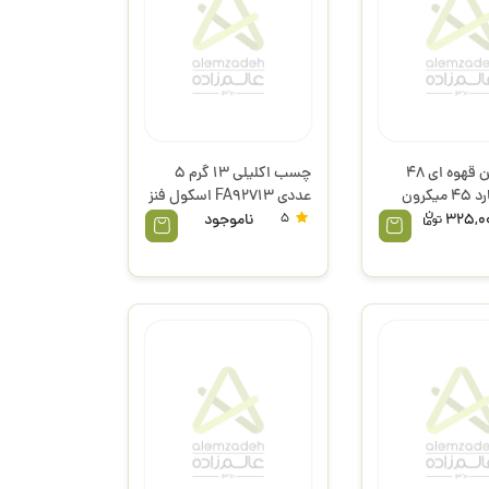
چسب پهن قهوه ای 48
چسب اکلیلی 13 گرم 5
میل 90 یارد 45 میکرون
عددی FA92713 اسکول فنز
325,0
5
ناموجود