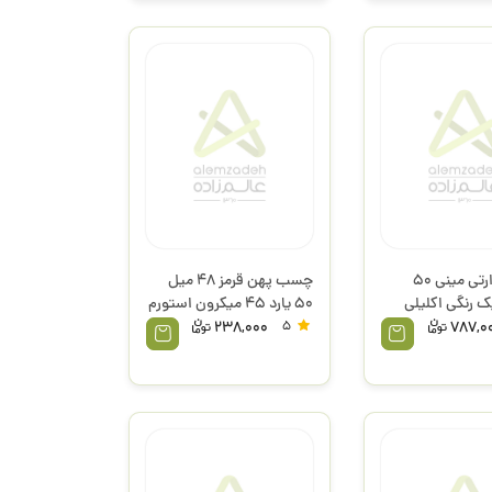
چسب حرارتی مینی 50
چسب پهن قرمز 48 میل
ک رنگی اکلیلی
50 یارد 45 میکرون استورم
ورم
238,000
5
787,0