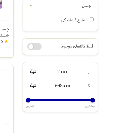
جنس
مایع / ماتیکی
فنز
5
فقط کالاهای موجود
2,000
از
496,000
تا
بیشترین
کمترین