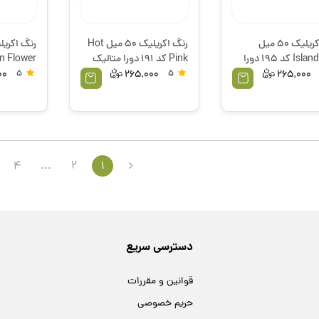
رنگ اکریلیک 50 میل
رنگ اکریلیک 50 میل Hot
Island Blue کد 195 دورا
Pink کد 191 دورا متالیک
ک کادنس
کادنس
دورا متا
00
5
265,000
5
265,000
4
...
2
1
دسترسی سریع
قوانین و مقررات
حریم خصوصی