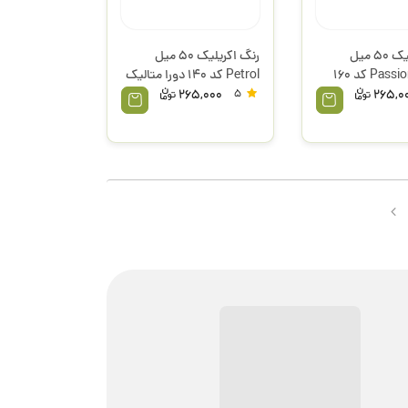
رنگ اکریلیک 50 میل
رنگ اکریلیک 50 میل
Passion Flower کد 160
Petrol کد 140 دورا متالیک
لیک کادنس
کادنس
265,000
5
265,0