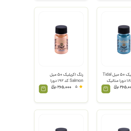
رنگ اکریلیک 50 میل Tidal
رنگ اکریلیک 50 میل
Blue کد 181 دورا متالیک
Salmon کد 192 دورا
متالیک کادنس
265,000
5
265,0