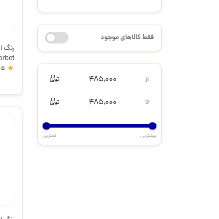
فقط کالاهای موجود
کادن
5
485,000
از
485,000
تا
بیشترین
کمترین