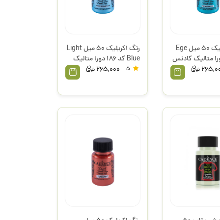
رنگ اکریلیک 50 میل Ege
رنگ اکریلیک 50 میل Light
Blue کد 186 دورا متالیک
کادنس
265,000
5
265,0