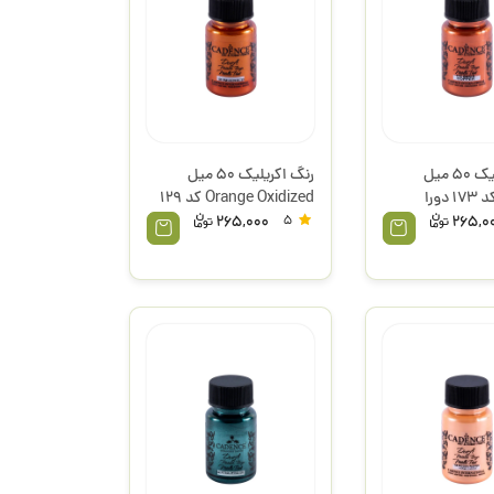
رنگ اکریلیک 50 میل
رنگ اکریلیک 50 میل
Copper کد 173 دورا
Orange Oxidized کد 129
ادنس
دورا متالیک کادنس
265,000
5
265,0