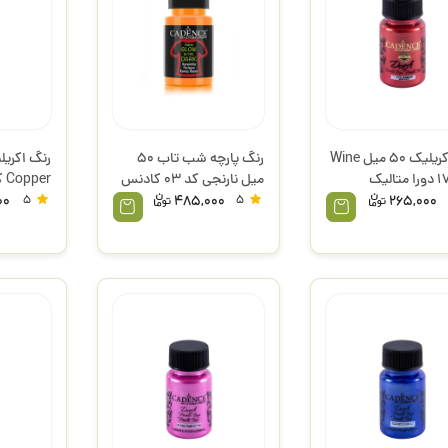
رنگ اکریلیک 50 میل Wine
رنگ پارچه شب تاب 50
کد 175 دورا متالیک
میل نارنجی کد 03 کادنس
س
متالیک ک
00
5
485,000
5
265,000