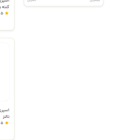
بیشترین
کمترین
کنته 
5
تالنز
5