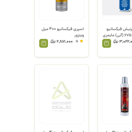
رنیش فیکساتیو
اسپری فیکساتیو 400 میل
وینزور
2,871,000
5
3,022,