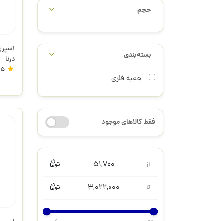
حجم
بسته‌بندی
درنا
5
جعبه فلزی
فقط کالاهای موجود
51,700
از
3,022,000
تا