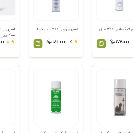
اسپری فیکساتیو 300 میل
اسپری ورنی 300 میل درنا
اسپری وا
400 میل 675 (آبی) مایمری
000
5
186,000
5
174,000