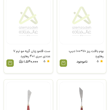
بوم بافت ریز 70*100 دیپ
ست قلمو زبان گربه مو نرم 7
رهاورد
عددی سری 401 رهاورد
5
ناموجود
5
1,540,000