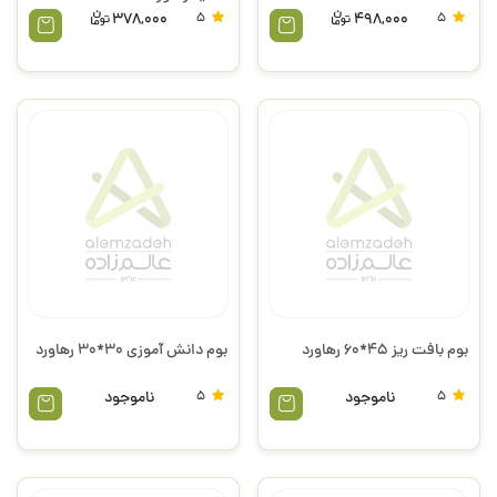
378,000
5
498,000
5
بوم بافت ریز 45*60 رهاورد
بوم دانش آموزی 30*30 رهاورد
5
ناموجود
5
ناموجود