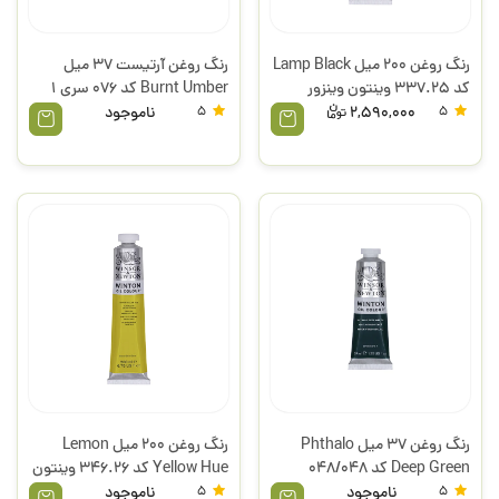
رنگ روغن 200 میل Lamp Black
رنگ روغن آرتیست 37 میل
کد 337.25 وینتون وینزور
Burnt Umber کد 076 سری 1
وینزور
5
2,590,000
5
ناموجود
رنگ روغن 37 میل Phthalo
رنگ روغن 200 میل Lemon
Deep Green کد 048/048
Yellow Hue کد 346.26 وینتون
وینتون وینزور
وینزور
5
ناموجود
5
ناموجود