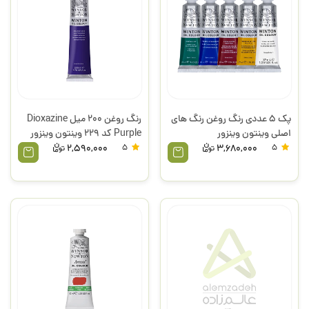
پک 5 عددی رنگ روغن رنگ های
رنگ روغن 200 میل Dioxazine
اصلی وینتون وینزور
Purple کد 229 وینتون وینزور
2,590,000
5
3,680,000
5