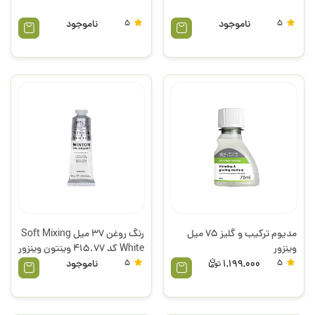
5
ناموجود
5
ناموجود
مدیوم ترکیب و گلیز 75 میل
رنگ روغن 37 میل Soft Mixing
وینزور
White کد 415.77 وینتون وینزور
5
1,199,000
5
ناموجود