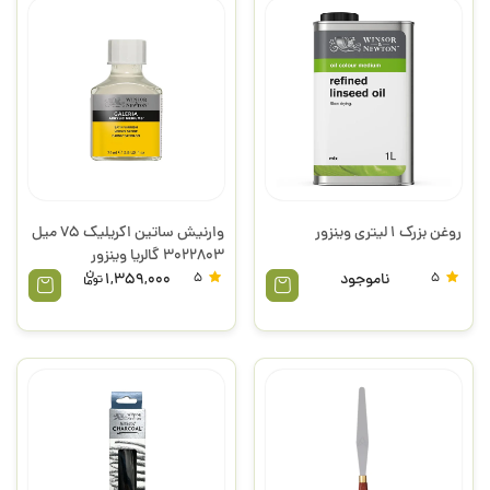
روغن بزرک 1 لیتری وینزور
وارنیش ساتین اکریلیک 75 میل
3022803 گالریا وینزور
5
ناموجود
5
1,359,000