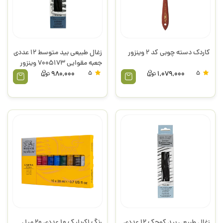
کاردک دسته چوبی کد 2 وینزور
زغال طبیعی بید متوسط 12 عددی
جعبه مقوایی 7005173 وینزور
980,000
5
1,079,000
5
زغال طبیعی بید کوچک 12 عددی
رنگ اکریلیک 10 عددی 20 میل