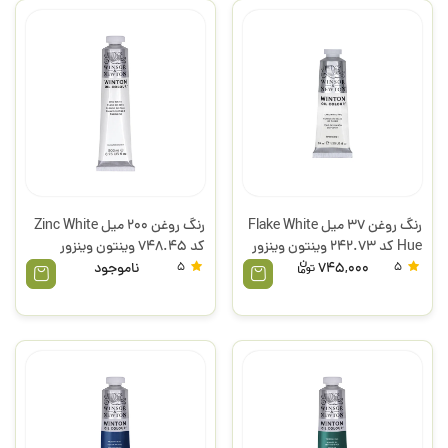
رنگ روغن 37 میل Flake White
رنگ روغن 200 میل Zinc White
Hue کد 242.73 وینتون وینزور
کد 748.45 وینتون وینزور
5
745,000
5
ناموجود