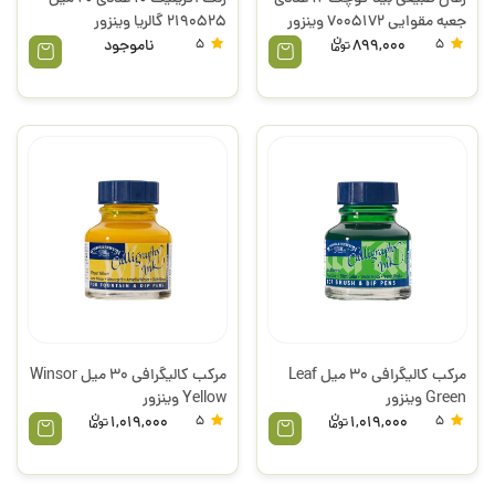
جعبه مقوایی 7005172 وینزور
2190525 گالریا وینزور
5
899,000
5
ناموجود
مرکب کالیگرافی 30 میل Leaf
مرکب کالیگرافی 30 میل Winsor
Green وینزور
Yellow وینزور
1,019,000
5
1,019,000
5