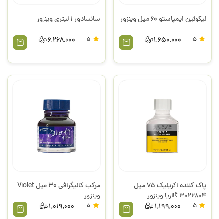
لیکوئین ایمپاستو 60 میل وینزور
سانسادور 1 لیتری وینزور
6,268,000
5
1,650,000
5
پاک کننده اکریلیک 75 میل
مرکب کالیگرافی 30 میل Violet
3022804 گالریا وینزور
وینزور
1,019,000
5
1,199,000
5