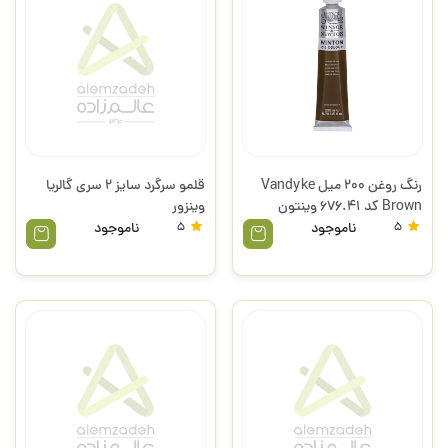
رنگ روغن 200 میل Vandyke
قلمو سرگرد سایز 2 سری گالریا
Brown کد 676.41 وینتون
وینزور
وینزور
5
ناموجود
5
ناموجود