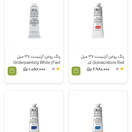
رنگ روغن آرتیست 37 میل
رنگ روغن آرتیست 37 میل
Quinacridone Red کد
Underpainting White (Fast
548سری 4 وینزور
Drying) کد 674 سری 1 وینزور
1,056,000
5
2,980,000
5