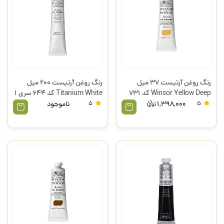
رنگ روغن آرتیست 37 میل
رنگ روغن آرتیست 200 میل
Winsor Yellow Deep کد 731
Titanium White کد 644 سری 1
سری 2 وینزور
وینزور
5
1,398,000
5
ناموجود