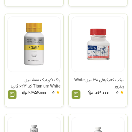
مرکب کالیگرافی 30 میل White
رنگ اکریلیک 500 میل
وینزور
Titanium White کد 644 گالریا
وینزور
2,352,000
5
1,019,000
5