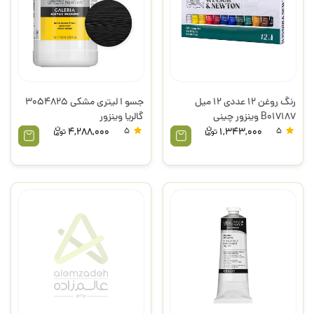
رنگ روغن 12 عددی 12 میل
جسو ا لیتری مشکی 3054825
B017187 وینزور چینی
گالریا وینزور
4,288,000
5
1,343,000
5