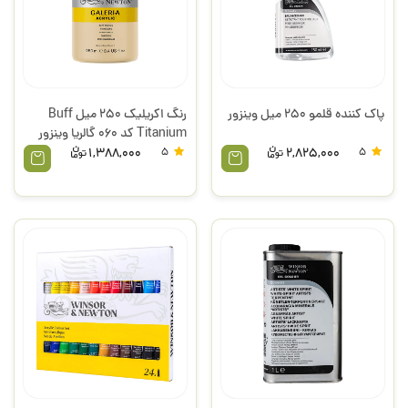
پاک کننده قلمو 250 میل وینزور
رنگ اکریلیک 250 میل Buff
Titanium کد 060 گالریا وینزور
1,388,000
5
2,825,000
5