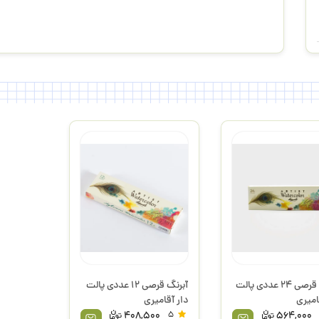
آبرنگ قرصی 24 عددی پالت
آبرنگ قرصی 12 عددی پالت
امیری
دار آقامیری
408,500
5
564,000