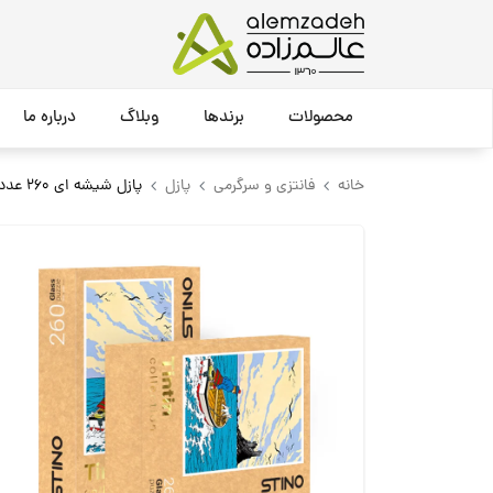
محصولات
برندها
وبلاگ
درباره ما
خانه
فانتزی و سرگرمی
پازل
پازل شیشه ای 260 عددی 20*29 سانت تن تن استینو