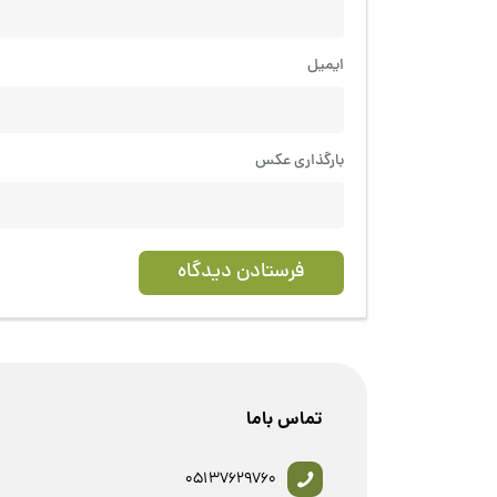
ایمیل
بارگذاری عکس
فرستادن دیدگاه
تماس باما
05137629760