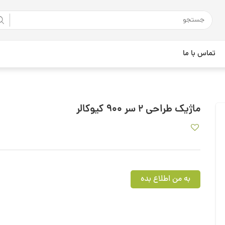
تماس با ما
ماژیک طراحی 2 سر 900 کیوکالر
به من اطلاع بده