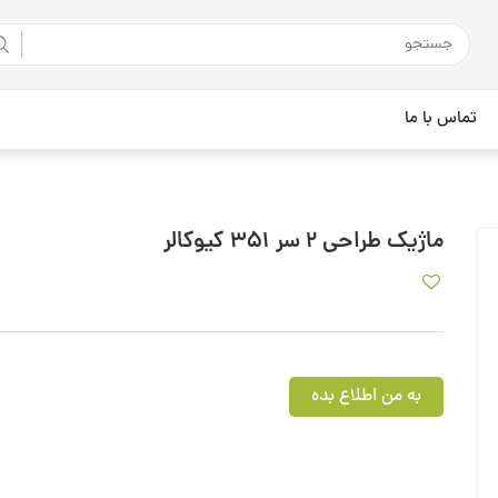
تماس با ما
ماژیک طراحی 2 سر 351 کیوکالر
به من اطلاع بده