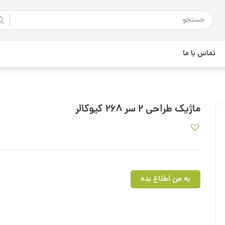
تماس با ما
ماژیک طراحی 2 سر 268 کیوکالر
به من اطلاع بده