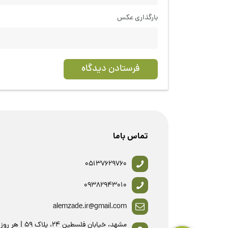
بارگذاری عکس
فرستادن دیدگاه
تماس باما
05137629760
09382943010
alemzade.ir@gmail.com