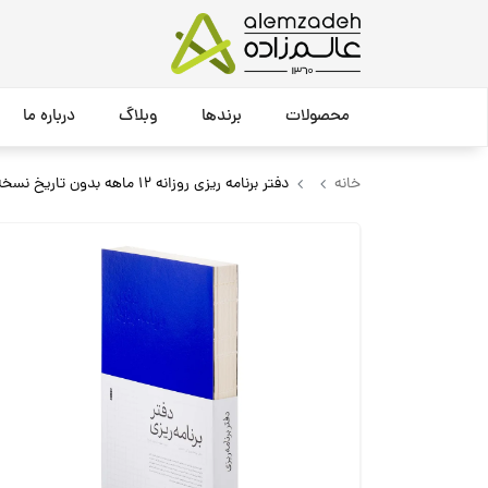
محصولات
برندها
وبلاگ
درباره ما
خانه
دفتر برنامه ریزی روزانه 12 ماهه بدون تاریخ نسخه فارسی کاغذ اینک ول A5 جلد آبی اولتراماین بن / Basenotes