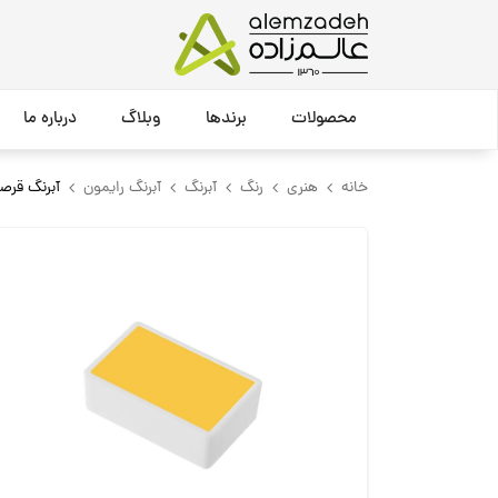
محصولات
برندها
وبلاگ
درباره ما
خانه
هنری
رنگ
آبرنگ
آبرنگ رایمون
آبرنگ قرصی Hanza Yellow کد 235 مست